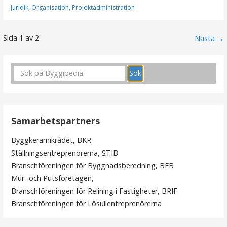
Juridik
,
Organisation
,
Projektadministration
Sida 1 av 2
I
Nästa →
n
l
ä
g
Samarbetspartners
g
Byggkeramikrådet, BKR
Ställningsentreprenörerna, STIB
n
Branschföreningen för Byggnadsberedning, BFB
Mur- och Putsföretagen,
a
Branschföreningen för Relining i Fastigheter, BRIF
v
Branschföreningen för Lösullentreprenörerna
i