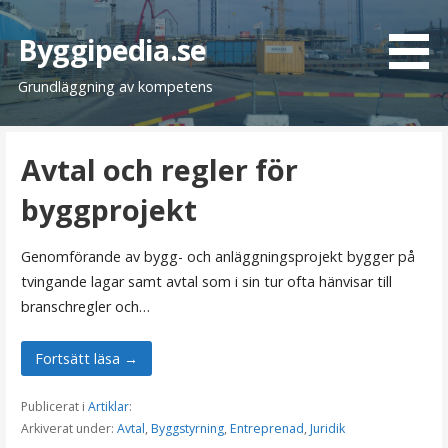
H
o
Byggipedia.se
p
Grundläggning av kompetens
p
a
t
Avtal och regler för
i
l
byggprojekt
l
i
Genomförande av bygg- och anläggningsprojekt bygger på
n
tvingande lagar samt avtal som i sin tur ofta hänvisar till
n
branschregler och…
e
h
Fortsätt läsa →
å
l
Publicerat i
Artiklar
:
l
Arkiverat under:
Avtal
,
Byggstyrning
,
Entreprenad
,
Juridik