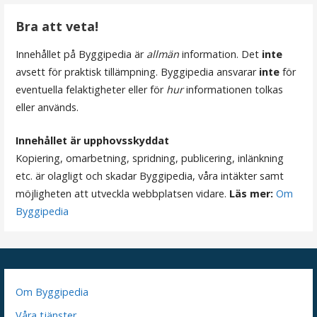
g
Bra att veta!
e
Innehållet på Byggipedia är
allmän
information. Det
inte
avsett för praktisk tillämpning. Byggipedia ansvarar
inte
för
r
eventuella felaktigheter eller för
hur
informationen tolkas
i
eller används.
n
Innehållet är upphovsskyddat
Kopiering, omarbetning, spridning, publicering, inlänkning
g
etc. är olagligt och skadar Byggipedia, våra intäkter samt
möjligheten att utveckla webbplatsen vidare.
Läs mer:
Om
Byggipedia
Om Byggipedia
Våra tjänster