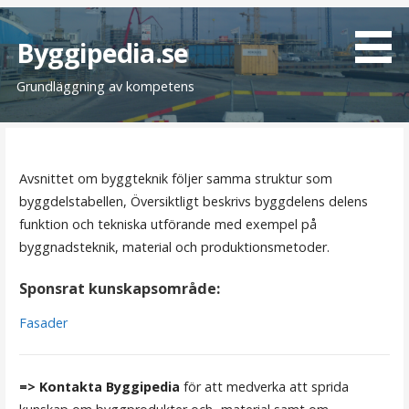
H
o
Byggipedia.se
p
Grundläggning av kompetens
p
a
t
i
l
Avsnittet om byggteknik följer samma struktur som
l
byggdelstabellen, Översiktligt beskrivs byggdelens delens
i
funktion och tekniska utförande med exempel på
n
byggnadsteknik, material och produktionsmetoder.
n
Sponsrat kunskapsområde:
e
h
Fasader
å
l
l
=> Kontakta Byggipedia
för att medverka att sprida