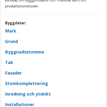
kunskap om byggprodukter och -material samt om
produktionsmetoder.
Byggdelar:
Mark
Grund
Byggnadsstomme
Tak
Fasader
Stomkomplettering
Inredning och ytskikt
Installationer