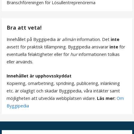
v
Branschföreningen för Lösullentreprenörerna
i
g
Bra att veta!
e
Innehållet på Byggipedia är
allmän
information. Det
inte
avsett för praktisk tillämpning. Byggipedia ansvarar
inte
för
r
eventuella felaktigheter eller för
hur
informationen tolkas
i
eller används.
n
Innehållet är upphovsskyddat
Kopiering, omarbetning, spridning, publicering, inlänkning
g
etc. är olagligt och skadar Byggipedia, våra intäkter samt
möjligheten att utveckla webbplatsen vidare.
Läs mer:
Om
Byggipedia