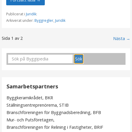
Publicerat i
Juridik
:
Arkiverat under:
Byggregler
,
Juridik
Sida 1 av 2
I
Nästa →
n
l
ä
g
Samarbetspartners
g
Byggkeramikrådet, BKR
Ställningsentreprenörerna, STIB
n
Branschföreningen för Byggnadsberedning, BFB
Mur- och Putsföretagen,
a
Branschföreningen för Relining i Fastigheter, BRIF