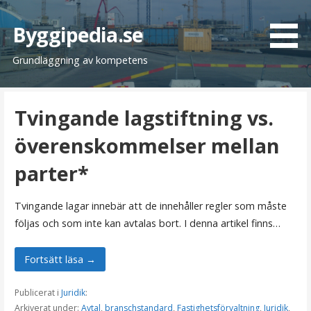
H
o
Byggipedia.se
p
Grundläggning av kompetens
p
a
t
Tvingande lagstiftning vs.
i
l
överenskommelser mellan
l
i
parter*
n
n
Tvingande lagar innebär att de innehåller regler som måste
e
följas och som inte kan avtalas bort. I denna artikel finns…
h
å
Fortsätt läsa →
l
l
Publicerat i
Juridik
:
Arkiverat under:
Avtal
,
branschstandard
,
Fastighetsförvaltning
,
Juridik
,