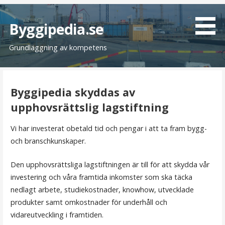
H
o
Byggipedia.se
p
Grundläggning av kompetens
p
a
t
i
Byggipedia skyddas av
l
upphovsrättslig lagstiftning
l
i
Vi har investerat obetald tid och pengar i att ta fram bygg-
n
och branschkunskaper.
n
e
Den upphovsrättsliga lagstiftningen är till för att skydda vår
h
investering och våra framtida inkomster som ska täcka
å
nedlagt arbete, studiekostnader, knowhow, utvecklade
l
produkter samt omkostnader för underhåll och
l
vidareutveckling i framtiden.