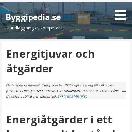
H
o
Byggipedia.se
p
Grundläggning av kompetens
p
a
t
Energitjuvar och
i
l
åtgärder
l
i
n
Detta är en gästartikel. Byggipedia har INTE tagit ställning till åsikter, ev.
n
produkter eller tjänster i artikeln. Gästskribenten ansvarar för sakinnehållet. Vill
e
du också publicera en gästartikel:
SKRIV GÄSTARTIKEL
h
å
Energiåtgärder i ett
l
l