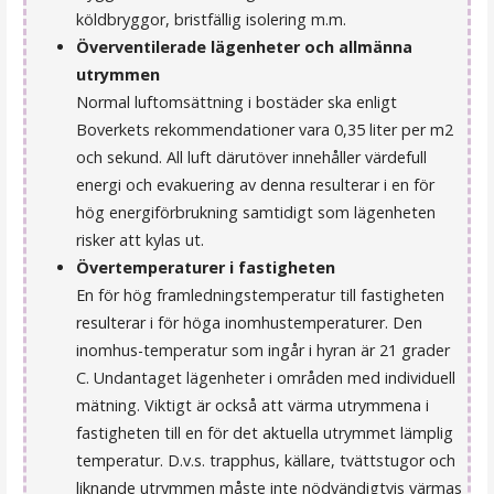
köldbryggor, bristfällig isolering m.m.
Överventilerade lägenheter och allmänna
utrymmen
Normal luftomsättning i bostäder ska enligt
Boverkets rekommendationer vara 0,35 liter per m2
och sekund. All luft därutöver innehåller värdefull
energi och evakuering av denna resulterar i en för
hög energiförbrukning samtidigt som lägenheten
risker att kylas ut.
Övertemperaturer i fastigheten
En för hög framledningstemperatur till fastigheten
resulterar i för höga inomhustemperaturer. Den
inomhus-temperatur som ingår i hyran är 21 grader
C. Undantaget lägenheter i områden med individuell
mätning. Viktigt är också att värma utrymmena i
fastigheten till en för det aktuella utrymmet lämplig
temperatur. D.v.s. trapphus, källare, tvättstugor och
liknande utrymmen måste inte nödvändigtvis värmas