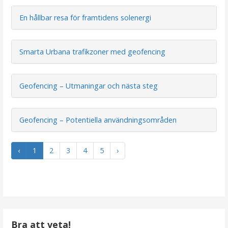
r
En hållbar resa för framtidens solenergi
i
n
Smarta Urbana trafikzoner med geofencing
g
Geofencing – Utmaningar och nästa steg
Geofencing – Potentiella användningsområden
‹
1
2
3
4
5
›
Bra att veta!