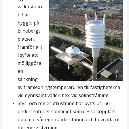
väderstatio
n har
byggts på
Elinebergs
platsen,
framför allt
i syfte att
möjliggöra
en
sänkning
av framledningstemperaturen till fastigheterna
vid gynnsamt väder, t.ex. vid solinstrålning.
Styr- och reglerutrustning har bytts ut i 60
undercentraler samtidigt som dessa kopplats
upp mot vår egen väderstation och huvuddator
för energistyrning