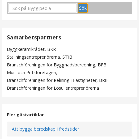
n
l
ä
Samarbetspartners
g
Byggkeramikrådet, BKR
g
Ställningsentreprenörerna, STIB
s
Branschföreningen för Byggnadsberedning, BFB
Mur- och Putsföretagen,
n
Branschföreningen för Relining i Fastigheter, BRIF
a
Branschföreningen för Lösullentreprenörerna
v
i
Fler gästartiklar
g
e
Att bygga beredskap i fredstider