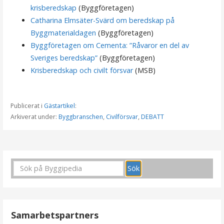
krisberedskap
(Byggföretagen)
Catharina Elmsäter-Svärd om beredskap på
Byggmaterialdagen
(Byggföretagen)
Bygg­företagen om Cementa: ”Råvaror en del av
Sveriges beredskap”
(Byggföretagen)
Krisberedskap och civilt försvar
(MSB)
Publicerat i
Gästartikel
:
Arkiverat under:
Byggbranschen
,
Civilförsvar
,
DEBATT
I
n
l
ä
Samarbetspartners
g