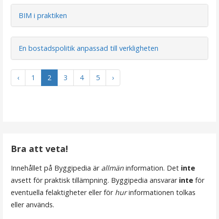
BIM i praktiken
En bostadspolitik anpassad till verkligheten
‹
1
2
3
4
5
›
Bra att veta!
Innehållet på Byggipedia är
allmän
information. Det
inte
avsett för praktisk tillämpning. Byggipedia ansvarar
inte
för
eventuella felaktigheter eller för
hur
informationen tolkas
eller används.