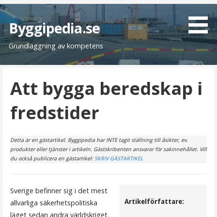
H
o
Byggipedia.se
p
Grundläggning av kompetens
p
a
t
Att bygga beredskap i
i
l
fredstider
l
i
n
Detta är en gästartikel. Byggipedia har INTE tagit ställning till åsikter, ev.
n
produkter eller tjänster i artikeln. Gästskribenten ansvarar för sakinnehållet. Vill
e
du också publicera en gästartikel:
SKRIV GÄSTARTIKEL
h
å
Sverige befinner sig i det mest
l
Artikelförfattare:
allvarliga säkerhetspolitiska
l
läget sedan andra världskriget.