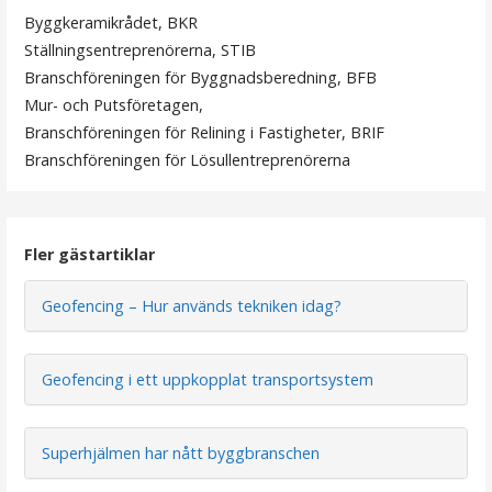
Byggkeramikrådet, BKR
g
Ställningsentreprenörerna, STIB
s
Branschföreningen för Byggnadsberedning, BFB
Mur- och Putsföretagen,
n
Branschföreningen för Relining i Fastigheter, BRIF
a
Branschföreningen för Lösullentreprenörerna
v
i
Fler gästartiklar
g
e
Geofencing – Hur används tekniken idag?
r
Geofencing i ett uppkopplat transportsystem
i
n
Superhjälmen har nått byggbranschen
g