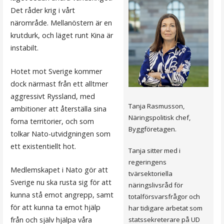
Det råder krig i vårt
närområde. Mellanöstern är en
krutdurk, och läget runt Kina är
instabilt.
Hotet mot Sverige kommer
dock närmast från ett alltmer
aggressivt Ryssland, med
Tanja Rasmusson,
ambitioner att återställa sina
Näringspolitisk chef,
forna territorier, och som
Byggföretagen.
tolkar Nato-utvidgningen som
ett existentiellt hot.
Tanja sitter med i
regeringens
Medlemskapet i Nato gör att
tvärsektoriella
Sverige nu ska rusta sig för att
näringslivsråd för
kunna stå emot angrepp, samt
totalförsvarsfrågor och
för att kunna ta emot hjälp
har tidigare arbetat som
från och själv hjälpa våra
statssekreterare på UD