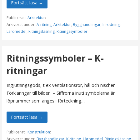
Fortsätt läsa →
Publicerat i
Arkitektur
:
Arkiverat under:
A-ritning
,
Arkitektur
,
Bygghandlingar
,
Inredning
,
Läromedel
,
Ritningsläsning
,
Ritningssymboler
Ritningssymboler – K-
ritningar
Ingjutningsgods, t ex ventilationsrör, hål och nischer
Förklaringar till bilden: – Siffrorna inuti symbolerna är
löpnummer som anges i förteckning…
Fortsätt läsa →
Publicerat i
Konstruktion
:
Arkiverat under:
Bygghandlingar
,
K-ritning
,
Läromedel
,
Ritningsläsning
,