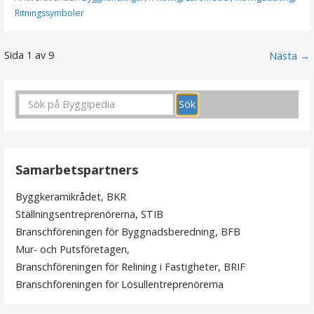
Ritningssymboler
Sida 1 av 9
I
Nästa →
n
l
ä
g
Samarbetspartners
g
Byggkeramikrådet, BKR
Ställningsentreprenörerna, STIB
n
Branschföreningen för Byggnadsberedning, BFB
Mur- och Putsföretagen,
a
Branschföreningen för Relining i Fastigheter, BRIF
v
Branschföreningen för Lösullentreprenörerna