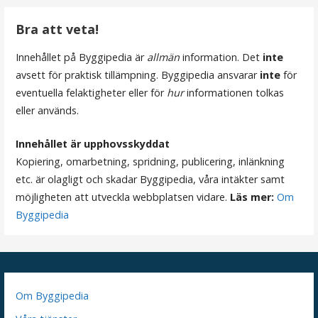
i
g
Bra att veta!
e
Innehållet på Byggipedia är
allmän
information. Det
inte
avsett för praktisk tillämpning. Byggipedia ansvarar
inte
för
r
eventuella felaktigheter eller för
hur
informationen tolkas
i
eller används.
n
Innehållet är upphovsskyddat
Kopiering, omarbetning, spridning, publicering, inlänkning
g
etc. är olagligt och skadar Byggipedia, våra intäkter samt
möjligheten att utveckla webbplatsen vidare.
Läs mer:
Om
Byggipedia
Om Byggipedia