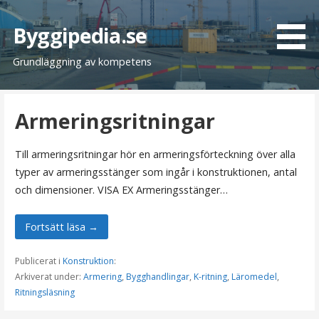
H
o
Byggipedia.se
p
Grundläggning av kompetens
p
a
t
Armeringsritningar
i
l
l
Till armeringsritningar hör en armeringsförteckning över alla
i
typer av armeringsstänger som ingår i konstruktionen, antal
n
och dimensioner. VISA EX Armeringsstänger…
n
e
Fortsätt läsa →
h
å
Publicerat i
Konstruktion
:
l
Arkiverat under:
Armering
,
Bygghandlingar
,
K-ritning
,
Läromedel
,
Ritningsläsning
l