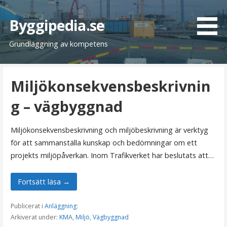
H
o
Byggipedia.se
p
Grundläggning av kompetens
p
a
t
Miljökonsekvensbeskrivnin
i
l
g – vägbyggnad
l
i
Miljökonsekvensbeskrivning och miljöbeskrivning är verktyg
n
för att sammanställa kunskap och bedömningar om ett
n
projekts miljöpåverkan. Inom Trafikverket har beslutats att…
e
h
Fortsätt läsa →
å
l
Publicerat i
Anläggning
:
l
Arkiverat under:
KMA
,
Miljö
,
Vägbyggnad