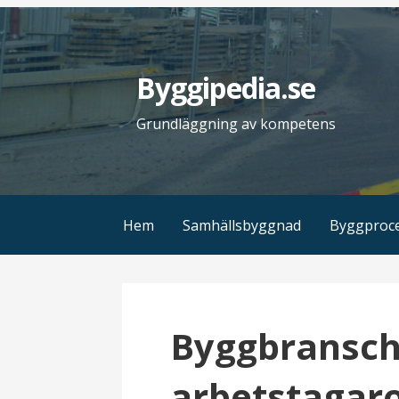
H
o
p
Byggipedia.se
p
a
Grundläggning av kompetens
t
i
l
l
Hem
Samhällsbyggnad
Byggproc
i
n
n
e
Byggbransc
h
å
arbetstagar
l