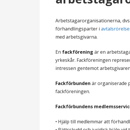
l
Arbetstagarorganisationerna, dvs
förhandlingsparter i
avtalsrörels
med arbetsgivarna.
En
fackförening
är en arbetstaga
yrkeskår. Fackföreningen repres
intressen gentemot arbetsgivaren
Fackförbunden
är organiserade på
fackföreningen.
Fackförbundens medlemsservice
• Hjälp till medlemmar att förhand
• Rättsskydd och juridisk hjälp vid