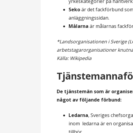
yrkeskategorier på hantverk
Seko
är det fackförbund som
anläggningssidan.
Målarna
är målarnas fackfö
*Landsorganisationen i Sverige (LO
arbetstagarorganisationer knutna t
Källa: Wikipedia
Tjänstemannaf
De tjänstemän som är organiser
något av följande förbund:
Ledarna
, Sveriges chefsorg
inom ledarna är en organis
tillhör.