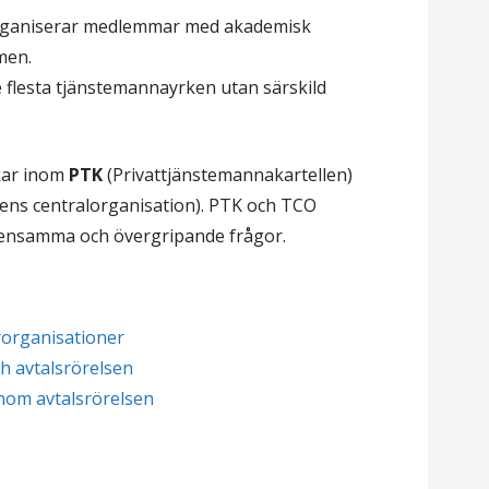
ganiserar medlemmar med akademisk
men.
flesta tjänstemannayrken utan särskild
kar inom
PTK
(Privattjänstemannakartellen)
ns centralorganisation). PTK och TCO
ensamma och övergripande frågor.
organisationer
h avtalsrörelsen
inom avtalsrörelsen