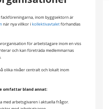
 fackföreningarna, inom byggsektorn är
en
när nya villkor i
kollektivavtalet
förhandlas
rorganisation för arbetstagare inom en viss
enterar och kan företräda medlemmarnas
.
 olika nivåer centralt och lokalt inom
 omfattar bland annat:
la med arbetsgivaren i aktuella frågor.
 tvister med arbetsgivaren.