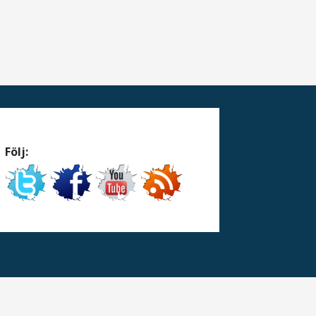
Följ: