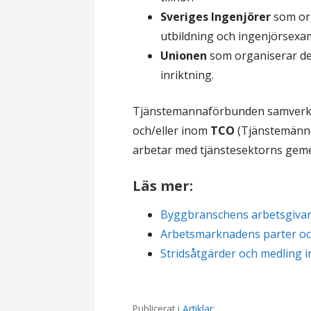
Sveriges Ingenjörer
som or
utbildning och ingenjörsexa
Unionen
som organiserar de 
inriktning.
Tjänstemannaförbunden samver
och/eller inom
TCO
(Tjänstemänne
arbetar med tjänstesektorns gem
Läs mer:
Byggbranschens arbetsgivar
Arbetsmarknadens parter oc
Stridsåtgärder och medling 
Publicerat i
Artiklar
: