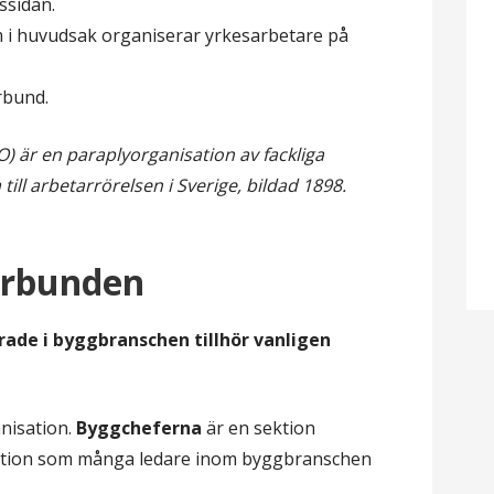
ssidan.
 i huvudsak organiserar yrkesarbetare på
rbund.
) är en paraplyorganisation av fackliga
ill arbetarrörelsen i Sverige, bildad 1898.
örbunden
ade i byggbranschen tillhör vanligen
anisation.
Byggcheferna
är en sektion
ation som många ledare inom byggbranschen