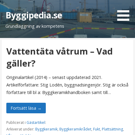
H
o
Byggipedia.se
p
Grundläggning av kompetens
p
a
t
Vattentäta våtrum – Vad
i
l
gäller?
l
i
Originalartikel (2014) – senast uppdaterad 2021.
n
Artikelförfattare: Stig Lodén, byggnadsingenjör. Stig är också
n
författare till bl a: Byggkeramikhandboken samt till…
e
h
Fortsätt läsa →
å
l
Publicerat i
Gästartikel
:
l
Arkiverat under:
Byggkeramik
,
Byggkeramikrådet
,
Fukt
,
Plattsättning
,