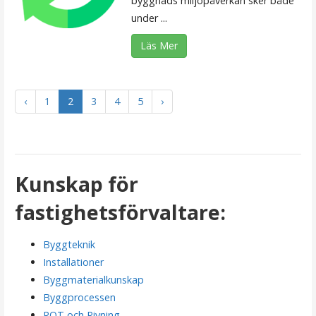
byggnads miljöpåverkan sker både
under ...
Läs Mer
‹
1
2
3
4
5
›
Kunskap för
fastighetsförvaltare:
Byggteknik
Installationer
Byggmaterialkunskap
Byggprocessen
ROT och Rivning