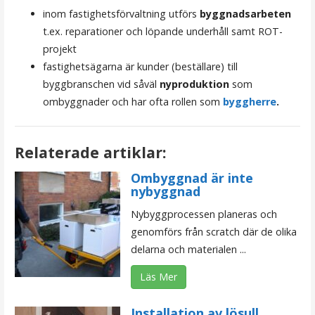
inom fastighetsförvaltning utförs
byggnadsarbeten
t.ex. reparationer och löpande underhåll samt ROT-
projekt
fastighetsägarna är kunder (beställare) till
byggbranschen vid såväl
nyproduktion
som
ombyggnader och har ofta rollen som
byggherre
.
Relaterade artiklar:
Ombyggnad är inte
nybyggnad
Nybyggprocessen planeras och
genomförs från scratch där de olika
delarna och materialen ...
Läs Mer
Installation av lösull