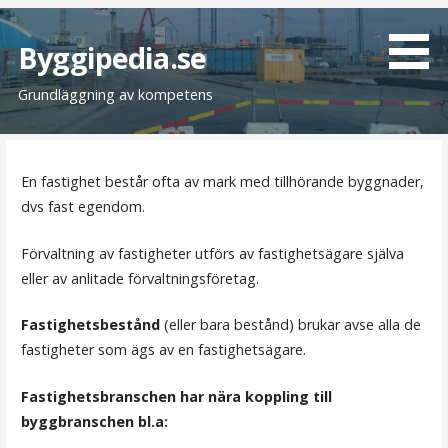
H
o
Byggipedia.se
p
Grundläggning av kompetens
p
a
t
i
En fastighet består ofta av mark med tillhörande byggnader,
l
dvs fast egendom.
l
i
Förvaltning av fastigheter utförs av fastighetsägare själva
n
eller av anlitade förvaltningsföretag.
n
e
Fastighetsbestånd
(eller bara bestånd) brukar avse alla de
h
fastigheter som ägs av en fastighetsägare.
å
l
Fastighetsbranschen har nära koppling till
l
byggbranschen bl.a: