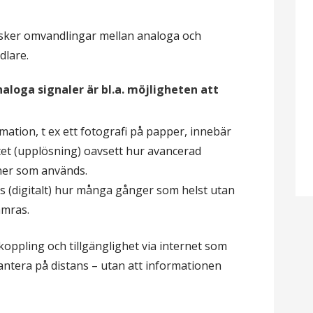
ker omvandlingar mellan analoga och
dlare.
naloga signaler är bl.a. möjligheten att
mation, t ex ett fotografi på papper, innebär
itet (upplösning) oavsett hur avancerad
ner som används.
as (digitalt) hur många gånger som helst utan
ämras.
koppling och tillgänglighet via internet som
 hantera på distans – utan att informationen