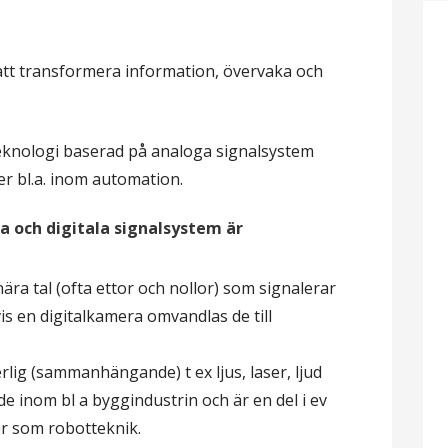
 att transformera information, övervaka och
eknologi baserad på analoga signalsystem
r bl.a. inom automation.
ga och digitala signalsystem är
ära tal (ofta ettor och nollor) som signalerar
vis en digitalkamera omvandlas de till
rlig (sammanhängande) t ex ljus, laser, ljud
e inom bl a byggindustrin och är en del i ev
r som robotteknik.