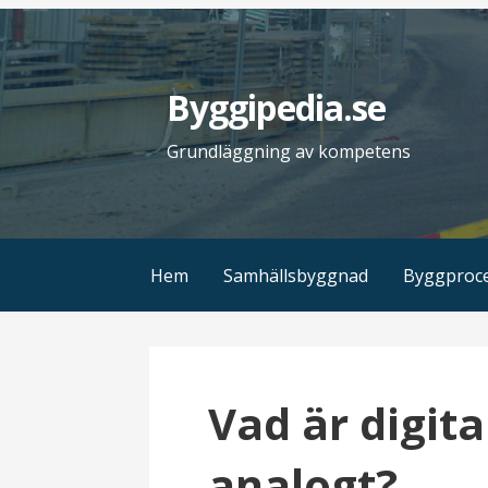
H
o
p
Byggipedia.se
p
a
Grundläggning av kompetens
t
i
l
l
Hem
Samhällsbyggnad
Byggproc
i
n
n
e
Vad är digita
h
å
analogt?
l