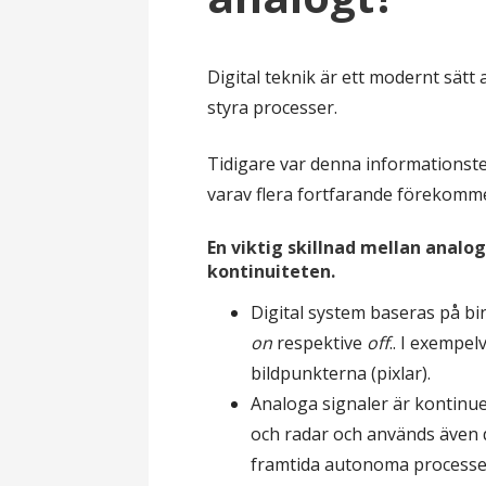
l
Digital teknik är ett modernt sätt
styra processer.
Tidigare var denna informationst
varav flera fortfarande förekomme
En viktig skillnad mellan analo
kontinuiteten.
Digital system baseras på bin
on
respektive
off
.. I exempel
bildpunkterna (pixlar).
Analoga signaler är kontinue
och radar och används även d
framtida autonoma processe