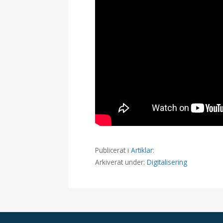
Publicerat i
Artiklar
:
Arkiverat under:
Digitalisering
I