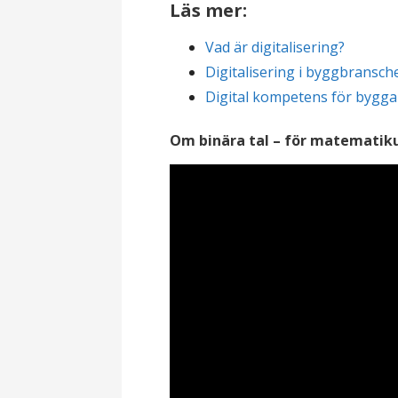
Läs mer:
Vad är digitalisering?
Digitalisering i byggbransch
Digital kompetens för bygga
Om binära tal – för matematiku