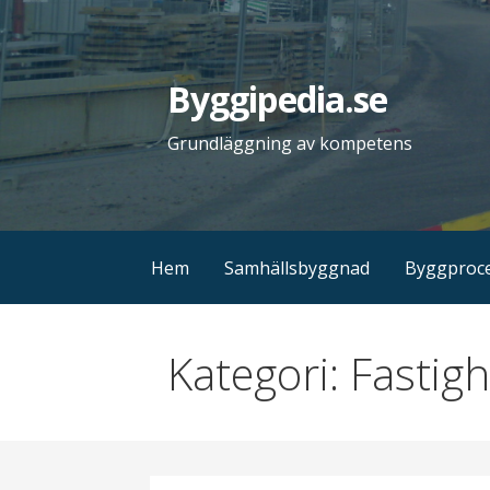
H
o
p
Byggipedia.se
p
a
Grundläggning av kompetens
t
i
l
l
Hem
Samhällsbyggnad
Byggproc
i
n
n
Kategori: Fastig
e
h
å
l