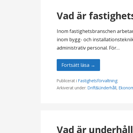
l
Vad är fastighet
Inom fastighetsbranschen arbeta
inom bygg- och installationstekni
administrativ personal. För…
Fortsätt läsa →
Publicerat i
Fastighetsförvaltning
:
Arkiverat under:
Drift&Underhåll
,
Ekono
Vad är underhål