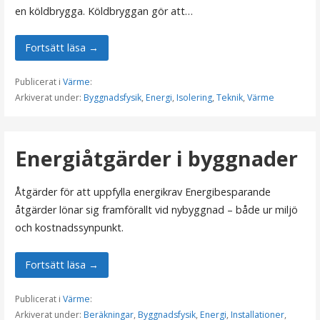
en köldbrygga. Köldbryggan gör att…
Fortsätt läsa →
Publicerat i
Värme
:
Arkiverat under:
Byggnadsfysik
,
Energi
,
Isolering
,
Teknik
,
Värme
Energiåtgärder i byggnader
Åtgärder för att uppfylla energikrav Energibesparande
åtgärder lönar sig framförallt vid nybyggnad – både ur miljö
och kostnadssynpunkt.
Fortsätt läsa →
Publicerat i
Värme
:
Arkiverat under:
Beräkningar
,
Byggnadsfysik
,
Energi
,
Installationer
,