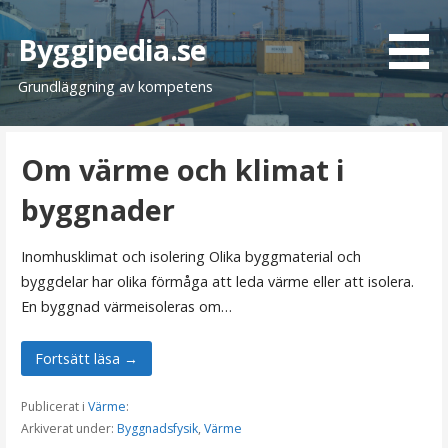
H
o
Byggipedia.se
p
Grundläggning av kompetens
p
a
t
Om värme och klimat i
i
l
byggnader
l
i
Inomhusklimat och isolering Olika byggmaterial och
n
byggdelar har olika förmåga att leda värme eller att isolera.
n
En byggnad värmeisoleras om…
e
h
Fortsätt läsa →
å
l
Publicerat i
Värme
:
l
Arkiverat under:
Byggnadsfysik
,
Värme