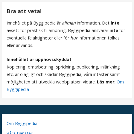
g
Bra att veta!
e
Innehållet på Byggipedia är
allmän
information. Det
inte
avsett för praktisk tillämpning. Byggipedia ansvarar
inte
för
r
eventuella felaktigheter eller för
hur
informationen tolkas
i
eller används.
n
Innehållet är upphovsskyddat
Kopiering, omarbetning, spridning, publicering, inlänkning
g
etc. är olagligt och skadar Byggipedia, våra intäkter samt
möjligheten att utveckla webbplatsen vidare.
Läs mer:
Om
Byggipedia
Om Byggipedia
Våra tjänster