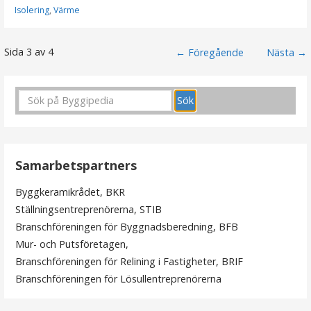
Isolering
,
Värme
Sida 3 av 4
I
← Föregående
Nästa →
n
l
ä
g
Samarbetspartners
g
Byggkeramikrådet, BKR
Ställningsentreprenörerna, STIB
n
Branschföreningen för Byggnadsberedning, BFB
Mur- och Putsföretagen,
a
Branschföreningen för Relining i Fastigheter, BRIF
v
Branschföreningen för Lösullentreprenörerna
i