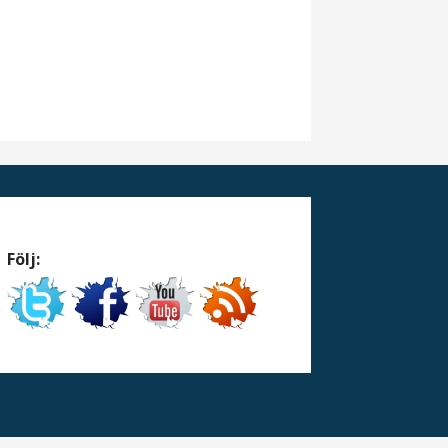
Följ: