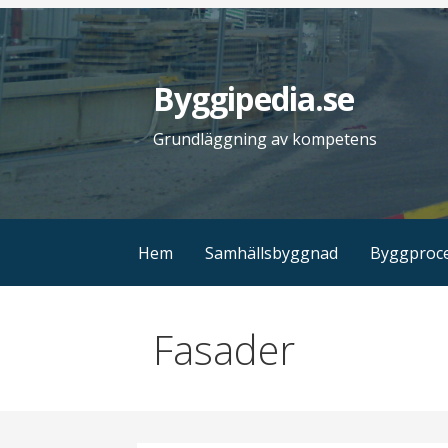
H
o
p
Byggipedia.se
p
a
Grundläggning av kompetens
t
i
l
l
Hem
Samhällsbyggnad
Byggproc
i
n
n
Fasader
e
h
å
l