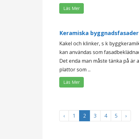
Läs Mer
Keramiska byggnadsfasader
Kakel och klinker, s k byggkeramik
kan användas som fasadbeklädna
Det enda man måste tänka på är a
plattor som ...
Läs Mer
‹
1
2
3
4
5
›