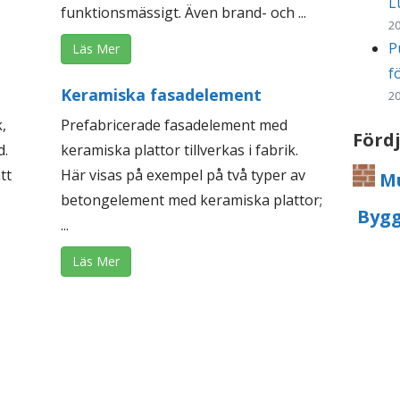
L
funktionsmässigt. Även brand- och ...
20
P
Läs Mer
f
Keramiska fasadelement
20
,
Prefabricerade fasadelement med
Förd
d.
keramiska plattor tillverkas i fabrik.
tt
Här visas på exempel på två typer av
Mu
betongelement med keramiska plattor;
Bygg
...
Läs Mer