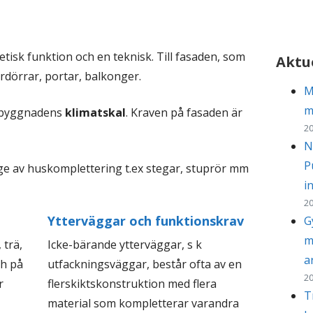
isk funktion och en teknisk. Till fasaden, som
Aktue
rdörrar, portar, balkonger.
M
m
 i byggnadens
klimatskal
. Kraven på fasaden är
20
N
P
e av huskomplettering t.ex stegar, stuprör mm
i
20
Ytterväggar och funktionskrav
G
m
 trä,
Icke-bärande ytterväggar, s k
a
ch på
utfackningsväggar, består ofta av en
20
r
flerskiktskonstruktion med flera
T
material som kompletterar varandra