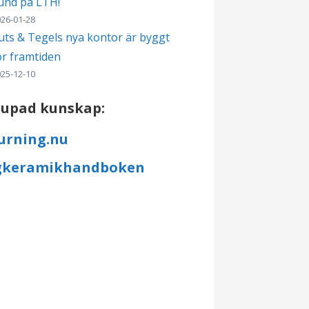
und på LTH!
26-01-28
uts & Tegels nya kontor är byggt
ör framtiden
25-12-10
jupad kunskap:
rning.nu
keramikhandboken