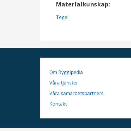
Materialkunskap:
Tegel
Om Byggipedia
Våra tjänster
Våra samarbetspartners
Kontakt