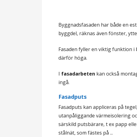
l
Byggnadsfasaden har både en estet
byggdel, räknas även fönster, ytte
Fasaden fyller en viktig funktion
därför höga.
I
fasadarbeten
kan också montag
ingå.
Fasadputs
Fasadputs kan appliceras på tegel,
utanpåliggande värmeisolering o
särskild putsbärare, t ex papp elle
stålnät, som fästes på ...