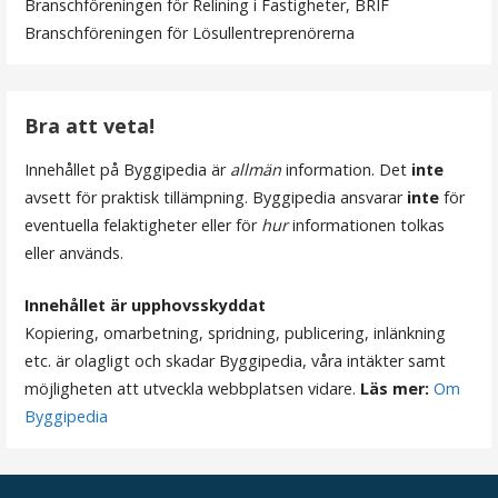
Branschföreningen för Relining i Fastigheter, BRIF
a
Branschföreningen för Lösullentreprenörerna
v
i
Bra att veta!
g
Innehållet på Byggipedia är
allmän
information. Det
inte
e
avsett för praktisk tillämpning. Byggipedia ansvarar
inte
för
r
eventuella felaktigheter eller för
hur
informationen tolkas
eller används.
i
n
Innehållet är upphovsskyddat
Kopiering, omarbetning, spridning, publicering, inlänkning
g
etc. är olagligt och skadar Byggipedia, våra intäkter samt
möjligheten att utveckla webbplatsen vidare.
Läs mer:
Om
Byggipedia