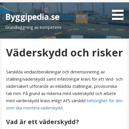
H
o
Byggipedia.se
p
Grundläggning av kompetens
p
a
t
Väderskydd och risker
i
l
l
i
Särskilda vindlastberäkningar och dimensionering av
n
ställning/väderskydd samt infästningar krävs för ett vind- och
n
vädersäkert utförande av inklädda ställningar, provisoriska
e
tak mm. På grund av riskerna med väderskydd och arbete
h
med värderskydd krävs enligt AFS särskild
behörighet för den
å
som ska montera väderskydd
.
l
Vad är ett väderskydd?
l