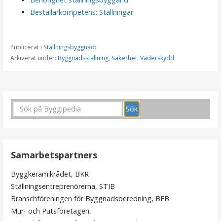
Beställarkompetens: Ställningar
Publicerat i
Ställningsbyggnad
:
Arkiverat under:
Byggnadsställning
,
Säkerhet
,
Väderskydd
I
n
l
ä
Samarbetspartners
g
Byggkeramikrådet, BKR
g
Ställningsentreprenörerna, STIB
s
Branschföreningen för Byggnadsberedning, BFB
Mur- och Putsföretagen,
n