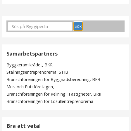
I
n
l
ä
Samarbetspartners
g
Byggkeramikrådet, BKR
g
Ställningsentreprenörerna, STIB
s
Branschföreningen för Byggnadsberedning, BFB
Mur- och Putsföretagen,
n
Branschföreningen för Relining i Fastigheter, BRIF
a
Branschföreningen för Lösullentreprenörerna
v
i
Bra att veta!