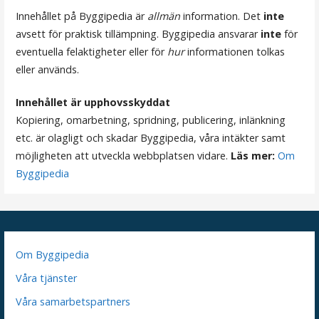
g
Innehållet på Byggipedia är
allmän
information. Det
inte
e
avsett för praktisk tillämpning. Byggipedia ansvarar
inte
för
r
eventuella felaktigheter eller för
hur
informationen tolkas
eller används.
i
n
Innehållet är upphovsskyddat
Kopiering, omarbetning, spridning, publicering, inlänkning
g
etc. är olagligt och skadar Byggipedia, våra intäkter samt
möjligheten att utveckla webbplatsen vidare.
Läs mer:
Om
Byggipedia
Om Byggipedia
Våra tjänster
Våra samarbetspartners