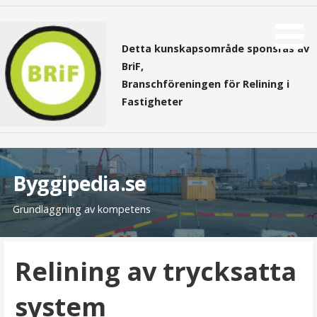
H
o
Detta kunskapsområde sponsras av
p
BriF,
p
Branschföreningen för Relining i
a
Fastigheter
t
i
l
l
i
Byggipedia.se
n
n
Grundläggning av kompetens
e
h
Relining av trycksatta
å
l
system
l