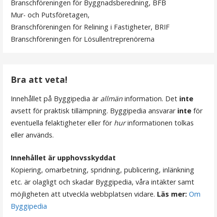
s
Branschföreningen för Byggnadsberedning, BFB
Mur- och Putsföretagen,
n
Branschföreningen för Relining i Fastigheter, BRIF
a
Branschföreningen för Lösullentreprenörerna
v
i
Bra att veta!
g
Innehållet på Byggipedia är
allmän
information. Det
inte
e
avsett för praktisk tillämpning. Byggipedia ansvarar
inte
för
r
eventuella felaktigheter eller för
hur
informationen tolkas
eller används.
i
n
Innehållet är upphovsskyddat
Kopiering, omarbetning, spridning, publicering, inlänkning
g
etc. är olagligt och skadar Byggipedia, våra intäkter samt
möjligheten att utveckla webbplatsen vidare.
Läs mer:
Om
Byggipedia