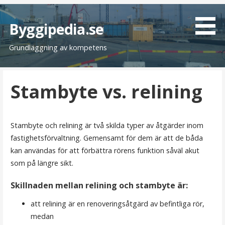
H
o
Byggipedia.se
p
Grundläggning av kompetens
p
a
t
Stambyte vs. relining
i
l
l
i
Stambyte och relining är två skilda typer av åtgärder inom
n
fastighetsförvaltning. Gemensamt för dem är att de båda
n
kan användas för att förbättra rörens funktion såväl akut
e
som på längre sikt.
h
Skillnaden mellan relining och stambyte är:
å
l
att relining är en renoveringsåtgärd av befintliga rör,
l
medan