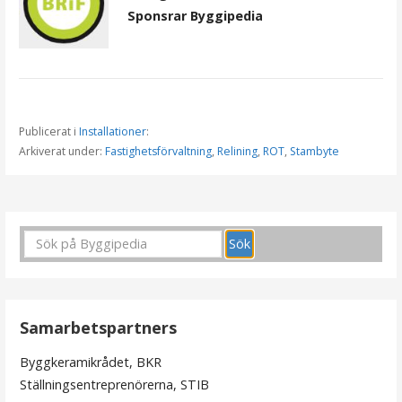
Sponsrar Byggipedia
Publicerat i
Installationer
:
Arkiverat under:
Fastighetsförvaltning
,
Relining
,
ROT
,
Stambyte
I
n
l
ä
Samarbetspartners
g
Byggkeramikrådet, BKR
g
Ställningsentreprenörerna, STIB