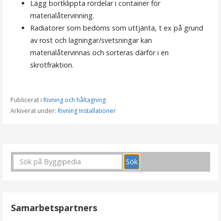
Lägg bortklippta rördelar i container för
materialåtervinning.
Radiatorer som bedöms som uttjänta, t ex på grund
av rost och lagningar/svetsningar kan
materialåtervinnas och sorteras därför i en
skrotfraktion.
Publicerat i
Rivning och håltagning
:
Arkiverat under:
Rivning Installationer
I
n
l
ä
Samarbetspartners
g