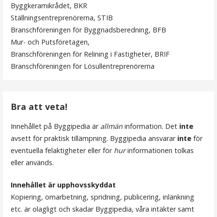
Byggkeramikrådet, BKR
g
Ställningsentreprenörerna, STIB
s
Branschföreningen för Byggnadsberedning, BFB
Mur- och Putsföretagen,
n
Branschföreningen för Relining i Fastigheter, BRIF
a
Branschföreningen för Lösullentreprenörerna
v
i
Bra att veta!
g
Innehållet på Byggipedia är
allmän
information. Det
inte
e
avsett för praktisk tillämpning. Byggipedia ansvarar
inte
för
r
eventuella felaktigheter eller för
hur
informationen tolkas
eller används.
i
n
Innehållet är upphovsskyddat
Kopiering, omarbetning, spridning, publicering, inlänkning
g
etc. är olagligt och skadar Byggipedia, våra intäkter samt