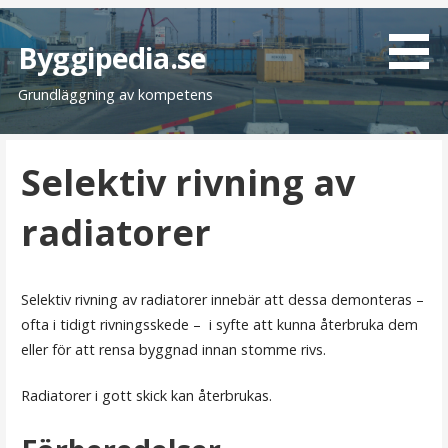
H
o
Byggipedia.se
p
Grundläggning av kompetens
p
a
t
Selektiv rivning av
i
l
radiatorer
l
i
n
n
Selektiv rivning av radiatorer innebär att dessa demonteras –
e
ofta i tidigt rivningsskede – i syfte att kunna återbruka dem
h
eller för att rensa byggnad innan stomme rivs.
å
l
Radiatorer i gott skick kan återbrukas.
l