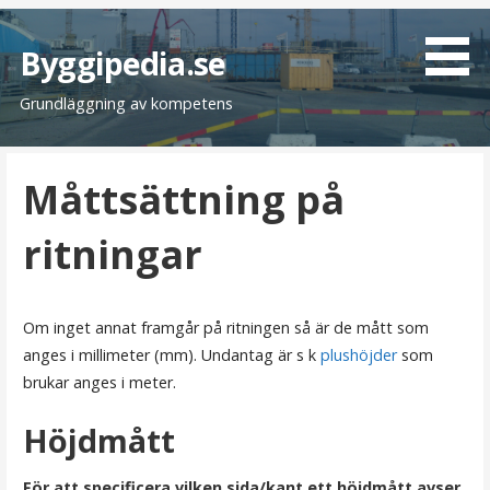
H
o
Byggipedia.se
p
Grundläggning av kompetens
p
a
t
Måttsättning på
i
l
ritningar
l
i
n
n
Om inget annat framgår på ritningen så är de mått som
e
anges i millimeter (mm). Undantag är s k
plushöjder
som
h
brukar anges i meter.
å
Höjdmått
l
l
För att specificera vilken sida/kant ett höjdmått avser