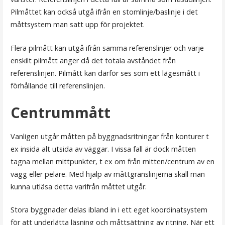
Pilmåttet kan också utgå ifrån en stomlinje/baslinje i det
måttsystem man satt upp för projektet.
Flera pilmått kan utgå ifrån samma referenslinjer och varje
enskilt pilmått anger då det totala avståndet från
referenslinjen. Pilmått kan därför ses som ett lägesmått i
förhållande till referenslinjen.
Centrummått
Vanligen utgår måtten på byggnadsritningar från konturer t
ex insida alt utsida av väggar. I vissa fall är dock måtten
tagna mellan mittpunkter, t ex om från mitten/centrum av en
vägg eller pelare. Med hjälp av måttgränslinjerna skall man
kunna utläsa detta varifrån måttet utgår.
Stora byggnader delas ibland in i ett eget koordinatsystem
för att underlätta läsning och måttsättning av ritning. När ett