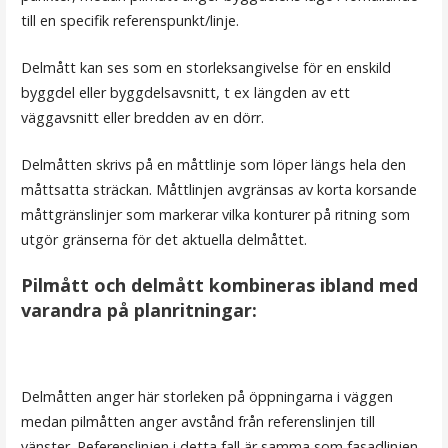
till en specifik referenspunkt/linje.
Delmått kan ses som en storleksangivelse för en enskild
byggdel eller byggdelsavsnitt, t ex längden av ett
väggavsnitt eller bredden av en dörr.
Delmåtten skrivs på en måttlinje som löper längs hela den
måttsatta sträckan. Måttlinjen avgränsas av korta korsande
måttgränslinjer som markerar vilka konturer på ritning som
utgör gränserna för det aktuella delmåttet.
Pilmått och delmått kombineras ibland med
varandra på planritningar:
Delmåtten anger här storleken på öppningarna i väggen
medan pilmåtten anger avstånd från referenslinjen till
vänster. Referenslinjen i detta fall är samma som fasadlinjen.