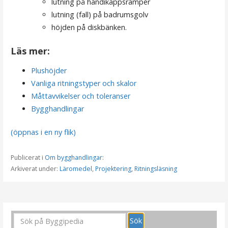
lutning på handikappsramper
lutning (fall) på badrumsgolv
höjden på diskbänken.
Läs mer:
Plushöjder
Vanliga ritningstyper och skalor
Måttavvikelser och toleranser
Bygghandlingar
(öppnas i en ny flik)
Publicerat i
Om bygghandlingar
:
Arkiverat under:
Läromedel
,
Projektering
,
Ritningsläsning
I
n