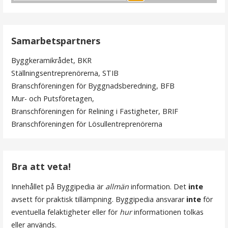
l
ä
Samarbetspartners
g
Byggkeramikrådet, BKR
g
Ställningsentreprenörerna, STIB
s
Branschföreningen för Byggnadsberedning, BFB
Mur- och Putsföretagen,
n
Branschföreningen för Relining i Fastigheter, BRIF
a
Branschföreningen för Lösullentreprenörerna
v
i
Bra att veta!
g
Innehållet på Byggipedia är
allmän
information. Det
inte
e
avsett för praktisk tillämpning. Byggipedia ansvarar
inte
för
r
eventuella felaktigheter eller för
hur
informationen tolkas
eller används.