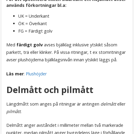
används förkortningar bl.a:
UK = Underkant
ÖK = Överkant
FG = Färdigt golv
Med
färdigt golv
avses bjälklag inklusive ytskikt såsom
parkett, trä eller klinker. På vissa ritningar, t ex stomritningar
avser plushöjderna bjälklagsnivån innan ytskikt läggs på.
Läs mer
:
Plushöjder
Delmått och pilmått
Längdmått som anges på ritningar är antingen
delmått
eller
pilmått
.
Delmått anger avståndet i millimeter mellan två markerade
punkter, medan pilmått anger byggdelens läge i förhållande