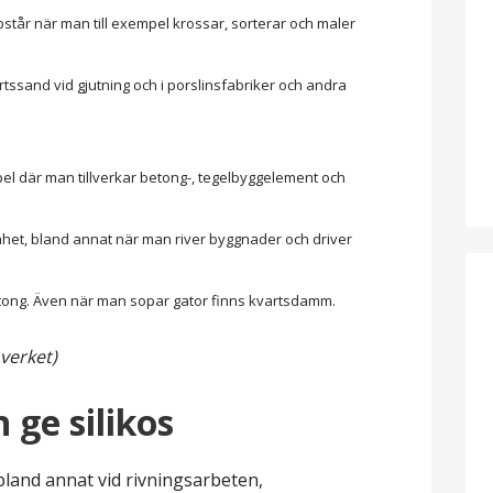
står när man till exempel krossar, sorterar och maler
rtssand vid gjutning och i porslinsfabriker och andra
el där man tillverkar betong-, tegelbyggelement och
et, bland annat när man river byggnader och driver
betong. Även när man sopar gator finns kvartsdamm.
överket)
ge silikos
land annat vid rivningsarbeten,