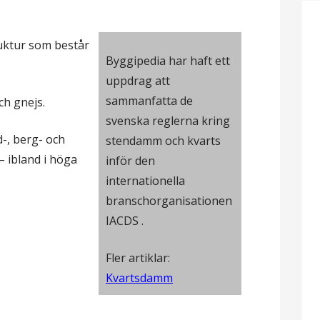
truktur som består
Byggipedia har haft ett
uppdrag att
sammanfatta de
ch gnejs.
svenska reglerna kring
-, berg- och
stendamm och kvarts
– ibland i höga
inför den
internationella
branschorganisationen
IACDS .
Fler artiklar:
Kvartsdamm