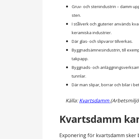
Gruv- och stenindustrin – damm upp
sten.
I stålverk och gjuterier används kva
keramiska industrier.
Där glas- och slipvaror tillverkas.
Byggnadsämnesindustrin, till exemp
takpapp.
Byggnads- och anläggningsverksamh
tunnlar.
Där man slipar, borrar och bilar i 
Källa:
Kvartsdamm
(Arbetsmilj
Kvartsdamm kan 
Exponering för kvartsdamm sker b