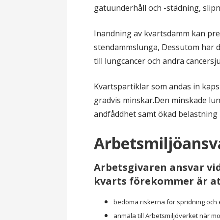
gatuunderhåll och -städning, slipn
Inandning av kvartsdamm kan prec
stendammslunga, Dessutom har det
till lungcancer och andra cancers
Kvartspartiklar som andas in kaps
gradvis minskar.Den minskade lu
andfåddhet samt ökad belastning p
Arbetsmiljöansv
Arbetsgivaren ansvar vid
kvarts förekommer är at
bedöma riskerna för spridning oc
anmäla till Arbetsmiljöverket när mo