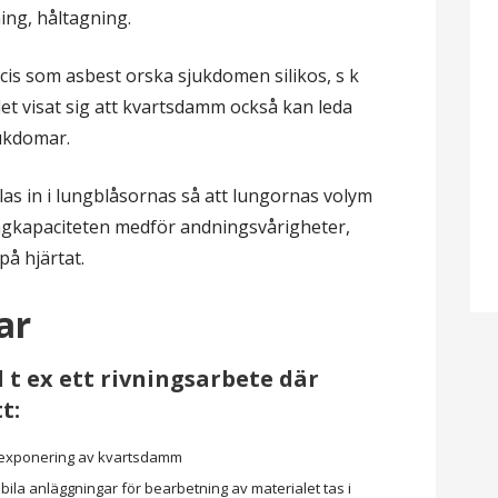
ing, håltagning.
is som asbest orska sjukdomen silikos, s k
 visat sig att kvartsdamm också kan leda
jukdomar.
las in i lungblåsornas så att lungornas volym
ngkapaciteten medför andningsvårigheter,
å hjärtat.
ar
 t ex ett rivningsarbete där
t:
h exponering av kvartsdamm
bila anläggningar för bearbetning av materialet tas i