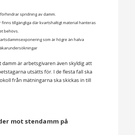
 förhindrar spridning av damm.
finns tillgängliga där kvartshaltigt material hanteras
et behövs.
r kvartsdammsexponering som är högre än halva
läkarundersökningar
t damm är arbetsgivaren även skyldig att
stagarna utsätts för. I de flesta fall ska
koll från mätningarna ska skickas in till
rder mot stendamm på