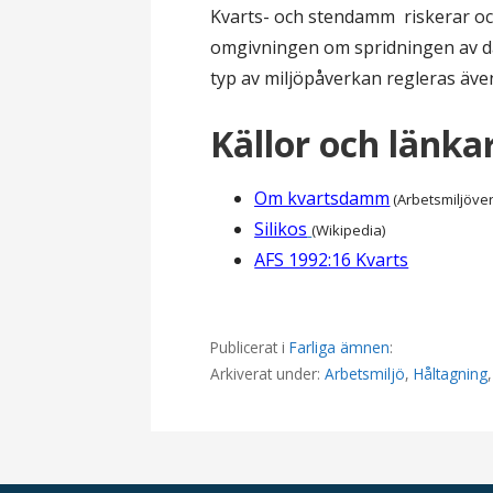
Kvarts- och stendamm riskerar ock
omgivningen om spridningen av d
typ av miljöpåverkan regleras även
Källor och länka
Om kvartsdamm
(Arbetsmiljöver
Silikos
(Wikipedia)
AFS 1992:16 Kvarts
Publicerat i
Farliga ämnen
:
Arkiverat under:
Arbetsmiljö
,
Håltagning
I