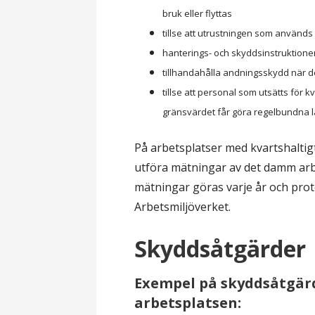
bruk eller flyttas
tillse att utrustningen som används
hanterings- och skyddsinstruktioner 
tillhandahålla andningsskydd när d
tillse att personal som utsätts fö
gränsvärdet får göra regelbundna 
På arbetsplatser med kvartshaltig
utföra mätningar av det damm arbet
mätningar göras varje år och proto
Arbetsmiljöverket.
Skyddsåtgärder
Exempel på skyddsåtgä
arbetsplatsen: