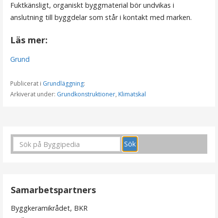
Fuktkänsligt, organiskt byggmaterial bör undvikas i
anslutning till byggdelar som står i kontakt med marken.
Läs mer:
Grund
Publicerat i
Grundläggning
:
Arkiverat under:
Grundkonstruktioner
,
Klimatskal
I
n
l
ä
Samarbetspartners
g
Byggkeramikrådet, BKR
g