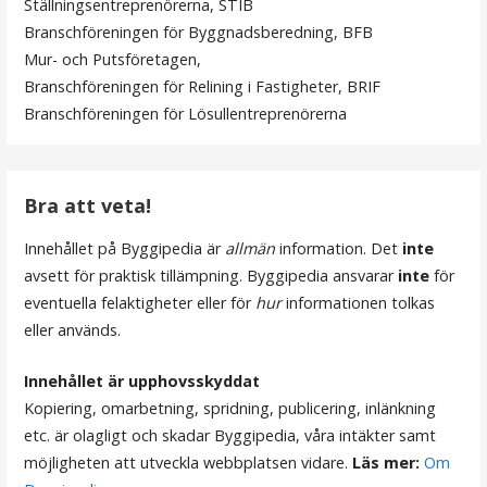
Ställningsentreprenörerna, STIB
s
Branschföreningen för Byggnadsberedning, BFB
Mur- och Putsföretagen,
n
Branschföreningen för Relining i Fastigheter, BRIF
a
Branschföreningen för Lösullentreprenörerna
v
i
Bra att veta!
g
Innehållet på Byggipedia är
allmän
information. Det
inte
e
avsett för praktisk tillämpning. Byggipedia ansvarar
inte
för
r
eventuella felaktigheter eller för
hur
informationen tolkas
eller används.
i
n
Innehållet är upphovsskyddat
Kopiering, omarbetning, spridning, publicering, inlänkning
g
etc. är olagligt och skadar Byggipedia, våra intäkter samt
möjligheten att utveckla webbplatsen vidare.
Läs mer:
Om