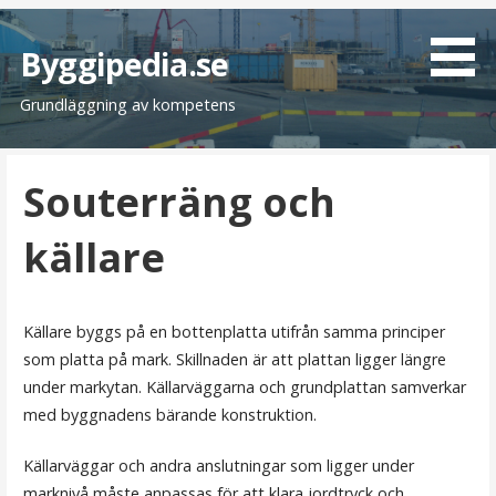
H
o
Byggipedia.se
p
Grundläggning av kompetens
p
a
t
Souterräng och
i
l
källare
l
i
n
n
Källare byggs på en bottenplatta utifrån samma principer
e
som platta på mark. Skillnaden är att plattan ligger längre
h
under markytan. Källarväggarna och grundplattan samverkar
å
med byggnadens bärande konstruktion.
l
l
Källarväggar och andra anslutningar som ligger under
marknivå måste anpassas för att klara jordtryck och