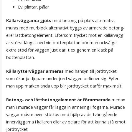
Ev. plintar, pålar
Källarväggarna gjuts
med betong på plats alternativt
muras med murblock alternativt byggs av armerade betong-
eller lättbetongelement. Eftersom trycket mot en källarvägg
är störst längst ned vid bottenplattan bör man också ge
extra stöd för väggen just där, t ex genom en klack på
bottenplattan.
Källarytterväggar armeras
med hänsyn till jordtrycket
som ökar ju djupare under jord väggen befinner sig. Fyller
man upp marken ända upp blir jordtrycket därför maximalt.
Betong- och lättbetongelement är förarmerade
medan
man i murade väggar får lägga in armering i fogarna. Murade
väggar måste även stöttas med hjälp av de tvärsgående
innerväggarna i källaren eller av pelare för att kunna stå emot
jordtrycket.