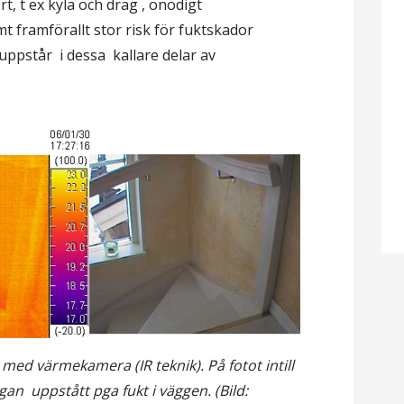
 t ex kyla och drag , onödigt
framförallt stor risk för fuktskador
ppstår i dessa kallare delar av
ed värmekamera (IR teknik). På fotot intill
an uppstått pga fukt i väggen. (Bild: