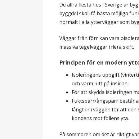
De allra flesta hus i Sverige är byg
l
byggdel skall få bästa möjliga funk
normalt i alla ytterväggar som byg
Väggar från förr kan vara oisoler
massiva tegelväggar i flera skift.
Principen för en modern yt
Isoleringens uppgift (vinterti
och varm luft på insidan.
För att skydda isoleringen m
Fuktspärr/ångspärr består a
långt in i väggen för att den 
kondens mot foliens yta.
På sommaren om det är riktigt varm