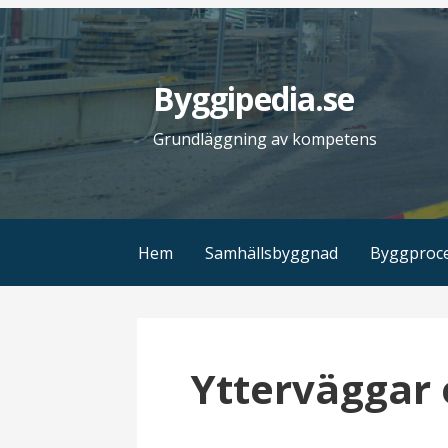
H
o
p
Byggipedia.se
p
a
Grundläggning av kompetens
t
i
l
l
Hem
Samhällsbyggnad
Byggproc
i
n
n
e
Ytterväggar 
h
å
l