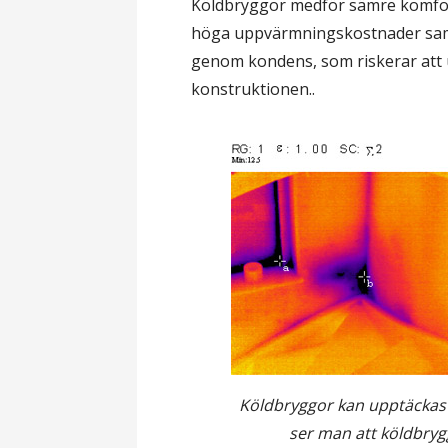
Köldbryggor medför sämre komfort,
höga uppvärmningskostnader samt 
genom kondens, som riskerar att u
konstruktionen..
Köldbryggor kan upptäckas m
ser man att köldbrygg