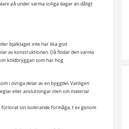
svalare på under varma soliga dagar än dåligt
er bjälklaget inte har lika god
lar av konstruktionen. Då flödar den varma
nom köldbryggan som har hög
 som i övriga delar av en byggdel. Vanligen
 reglar eller anslutningar men om material
r förlorat sin isolerande förmåga, t ex genom