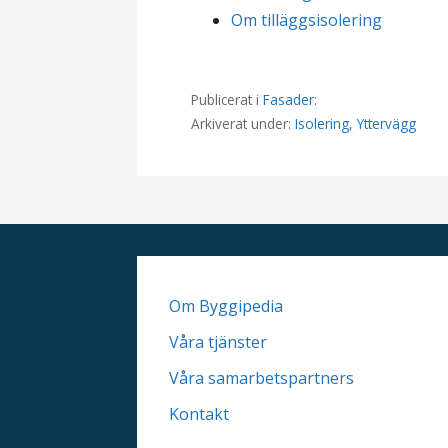
Om tilläggsisolering
Publicerat i
Fasader
:
Arkiverat under:
Isolering
,
Yttervägg
I
n
l
Om Byggipedia
Våra tjänster
ä
Våra samarbetspartners
g
Kontakt
g