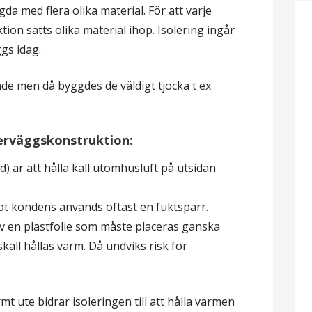
gda med flera olika material. För att varje
tion sätts olika material ihop. Isolering ingår
gs idag.
ade men då byggdes de väldigt tjocka t ex
terväggskonstruktion:
d) är att hålla kall utomhusluft på utsidan
ot kondens används oftast en fuktspärr.
v en plastfolie som måste placeras ganska
skall hållas varm. Då undviks risk för
t ute bidrar isoleringen till att hålla värmen