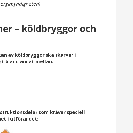
ergimyndigheten)
ner – köldbryggor och
an av köldbryggor ska skarvar i
t bland annat mellan:
struktionsdelar som kräver speciell
t i utförandet: