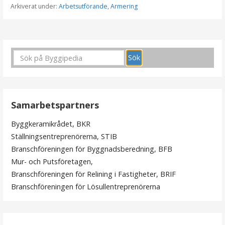
Arkiverat under:
Arbetsutförande
,
Armering
I
n
l
ä
Samarbetspartners
g
Byggkeramikrådet, BKR
g
Ställningsentreprenörerna, STIB
s
Branschföreningen för Byggnadsberedning, BFB
Mur- och Putsföretagen,
n
Branschföreningen för Relining i Fastigheter, BRIF
a
Branschföreningen för Lösullentreprenörerna
v
i