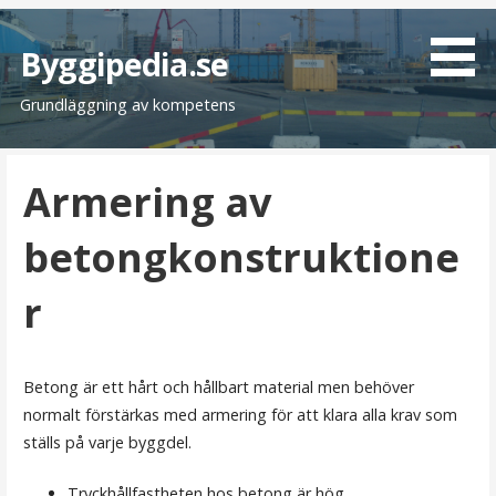
H
o
Byggipedia.se
p
Grundläggning av kompetens
p
a
t
Armering av
i
l
betongkonstruktione
l
i
r
n
n
e
h
Betong är ett hårt och hållbart material men behöver
å
normalt förstärkas med armering för att klara alla krav som
l
ställs på varje byggdel.
l
Tryckhållfastheten hos betong är hög.