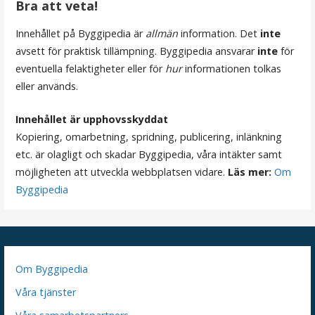
Bra att veta!
g
Innehållet på Byggipedia är
allmän
information. Det
inte
e
avsett för praktisk tillämpning. Byggipedia ansvarar
inte
för
r
eventuella felaktigheter eller för
hur
informationen tolkas
eller används.
i
n
Innehållet är upphovsskyddat
Kopiering, omarbetning, spridning, publicering, inlänkning
g
etc. är olagligt och skadar Byggipedia, våra intäkter samt
möjligheten att utveckla webbplatsen vidare.
Läs mer:
Om
Byggipedia
Om Byggipedia
Våra tjänster