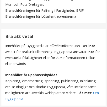
Mur- och Putsföretagen,
n
Branschföreningen för Relining i Fastigheter, BRIF
a
Branschföreningen för Lösullentreprenörerna
v
i
Bra att veta!
g
Innehållet på Byggipedia är
allmän
information. Det
inte
e
avsett för praktisk tillämpning. Byggipedia ansvarar
inte
för
r
eventuella felaktigheter eller för
hur
informationen tolkas
eller används.
i
n
Innehållet är upphovsskyddat
Kopiering, omarbetning, spridning, publicering, inlänkning
g
etc. är olagligt och skadar Byggipedia, våra intäkter samt
möjligheten att utveckla webbplatsen vidare.
Läs mer:
Om
Byggipedia