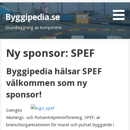
H
o
Byggipedia.se
p
Grundläggning av kompetens
p
a
t
Ny sponsor: SPEF
i
l
l
Byggipedia hälsar SPEF
i
n
välkommen som ny
n
sponsor!
e
h
å
Sveriges
l
Murnings- och Putsentreprenörförening, SPEF, är
l
branschorganisationen för murat och putsat byggande i