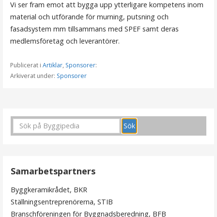
Vi ser fram emot att bygga upp ytterligare kompetens inom
material och utförande för murning, putsning och
fasadsystem mm tillsammans med SPEF samt deras
medlemsföretag och leverantörer.
Publicerat i
Artiklar
,
Sponsorer
:
Arkiverat under:
Sponsorer
I
n
l
ä
Samarbetspartners
g
Byggkeramikrådet, BKR
g
Ställningsentreprenörerna, STIB
s
Branschföreningen för Byggnadsberedning, BFB