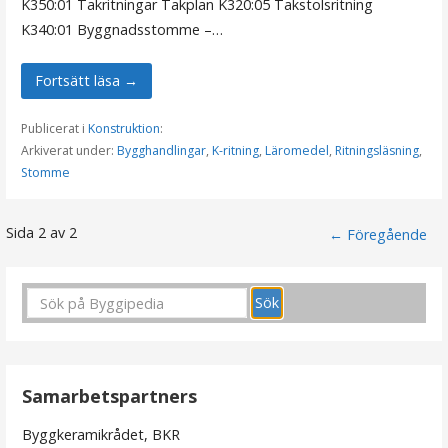
K350:01 Takritningar Takplan K320:05 Takstolsritning
K340:01 Byggnadsstomme –…
Fortsätt läsa →
Publicerat i
Konstruktion
:
Arkiverat under:
Bygghandlingar
,
K-ritning
,
Läromedel
,
Ritningsläsning
,
Stomme
Sida 2 av 2
I
← Föregående
n
l
ä
g
Samarbetspartners
g
Byggkeramikrådet, BKR