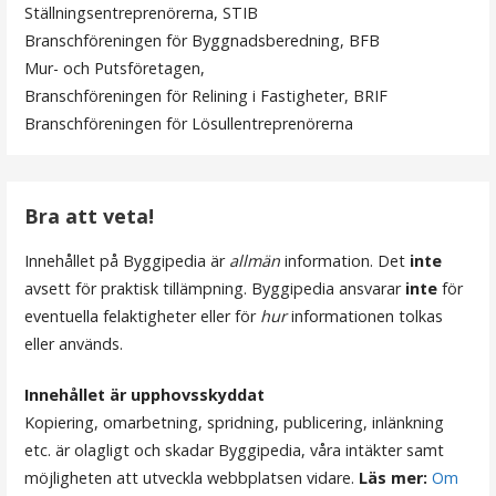
Ställningsentreprenörerna, STIB
n
Branschföreningen för Byggnadsberedning, BFB
Mur- och Putsföretagen,
a
Branschföreningen för Relining i Fastigheter, BRIF
v
Branschföreningen för Lösullentreprenörerna
i
g
Bra att veta!
e
Innehållet på Byggipedia är
allmän
information. Det
inte
avsett för praktisk tillämpning. Byggipedia ansvarar
inte
för
r
eventuella felaktigheter eller för
hur
informationen tolkas
i
eller används.
n
Innehållet är upphovsskyddat
Kopiering, omarbetning, spridning, publicering, inlänkning
g
etc. är olagligt och skadar Byggipedia, våra intäkter samt
möjligheten att utveckla webbplatsen vidare.
Läs mer:
Om