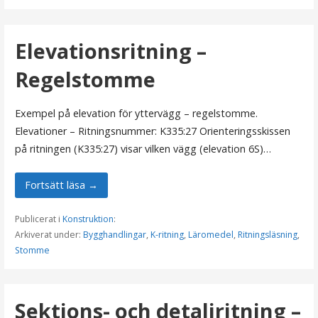
Elevationsritning –
Regelstomme
Exempel på elevation för yttervägg – regelstomme.
Elevationer – Ritningsnummer: K335:27 Orienteringsskissen
på ritningen (K335:27) visar vilken vägg (elevation 6S)…
Fortsätt läsa →
Publicerat i
Konstruktion
:
Arkiverat under:
Bygghandlingar
,
K-ritning
,
Läromedel
,
Ritningsläsning
,
Stomme
Sektions- och detaljritning –