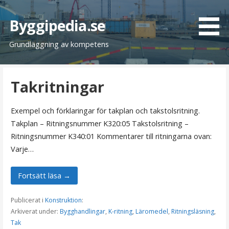
H
o
Byggipedia.se
p
Grundläggning av kompetens
p
a
t
Takritningar
i
l
l
Exempel och förklaringar för takplan och takstolsritning.
i
Takplan – Ritningsnummer K320:05 Takstolsritning –
n
Ritningsnummer K340:01 Kommentarer till ritningarna ovan:
n
Varje…
e
h
Fortsätt läsa →
å
l
Publicerat i
Konstruktion
:
l
Arkiverat under:
Bygghandlingar
,
K-ritning
,
Läromedel
,
Ritningsläsning
,
Tak