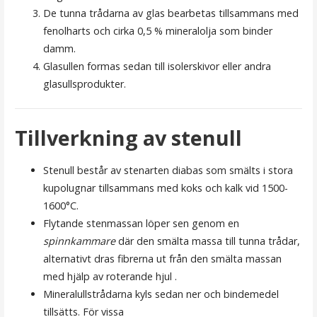
De tunna trådarna av glas bearbetas tillsammans med
fenolharts och cirka 0,5 % mineralolja som binder
damm.
Glasullen formas sedan till isolerskivor eller andra
glasullsprodukter.
Tillverkning av stenull
Stenull består av stenarten diabas som smälts i stora
kupolugnar tillsammans med koks och kalk vid 1500-
1600°C.
Flytande stenmassan löper sen genom en
spinnkammare
där den smälta massa till tunna trådar,
alternativt dras fibrerna ut från den smälta massan
med hjälp av roterande hjul .
Mineralullstrådarna kyls sedan ner och bindemedel
tillsätts. För vissa