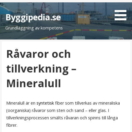
H
o
Byggipedia.se
p
Grundläggning av kompetens
p
a
t
Råvaror och
i
l
tillverkning –
l
i
Mineralull
n
n
e
h
Mineralull är en
syntetisk
fiber som tillverkas av mineraliska
å
(oorganiska) råvaror som sten och sand – eller glas. I
l
tillverkningsprocessen smälts råvaran och spinns till långa
l
fibrer.