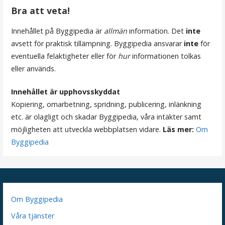
i
Bra att veta!
g
Innehållet på Byggipedia är
allmän
information. Det
inte
e
avsett för praktisk tillämpning. Byggipedia ansvarar
inte
för
r
eventuella felaktigheter eller för
hur
informationen tolkas
eller används.
i
n
Innehållet är upphovsskyddat
Kopiering, omarbetning, spridning, publicering, inlänkning
g
etc. är olagligt och skadar Byggipedia, våra intäkter samt
möjligheten att utveckla webbplatsen vidare.
Läs mer:
Om
Byggipedia
Om Byggipedia
Våra tjänster