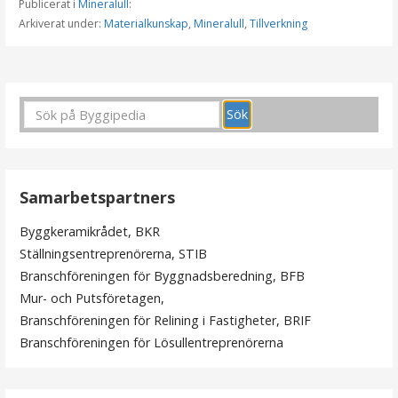
Publicerat i
Mineralull
:
Arkiverat under:
Materialkunskap
,
Mineralull
,
Tillverkning
I
n
l
ä
Samarbetspartners
g
Byggkeramikrådet, BKR
g
Ställningsentreprenörerna, STIB
s
Branschföreningen för Byggnadsberedning, BFB
Mur- och Putsföretagen,
n
Branschföreningen för Relining i Fastigheter, BRIF
a
Branschföreningen för Lösullentreprenörerna
v