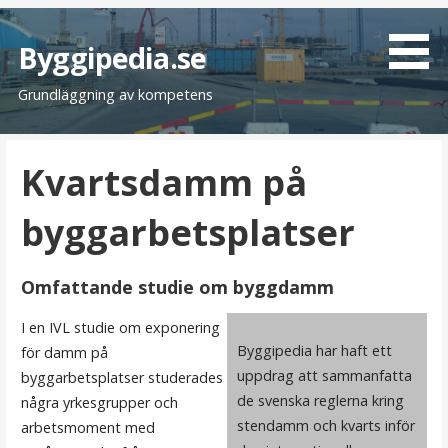
H
o
Byggipedia.se
p
Grundläggning av kompetens
p
a
t
Kvartsdamm på
i
l
byggarbetsplatser
l
i
n
Omfattande studie om byggdamm
n
e
I en IVL studie om exponering
h
Byggipedia har haft ett
för damm på
å
uppdrag att sammanfatta
byggarbetsplatser studerades
l
de svenska reglerna kring
några yrkesgrupper och
l
stendamm och kvarts inför
arbetsmoment med