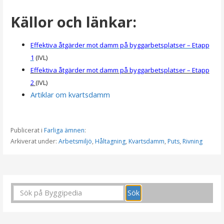
Källor och länkar:
Effektiva åtgärder mot damm på byggarbetsplatser – Etapp
1
(IVL)
Effektiva åtgärder mot damm på byggarbetsplatser – Etapp
2
(IVL)
Artiklar om kvartsdamm
Publicerat i
Farliga ämnen
:
Arkiverat under:
Arbetsmiljö
,
Håltagning
,
Kvartsdamm
,
Puts
,
Rivning
I
n
l