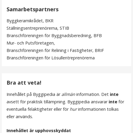
ä
Samarbetspartners
g
Byggkeramikrådet, BKR
g
Ställningsentreprenörerna, STIB
s
Branschföreningen för Byggnadsberedning, BFB
Mur- och Putsföretagen,
n
Branschföreningen för Relining i Fastigheter, BRIF
a
Branschföreningen för Lösullentreprenörerna
v
i
Bra att veta!
g
Innehållet på Byggipedia är
allmän
information. Det
inte
e
avsett för praktisk tillämpning. Byggipedia ansvarar
inte
för
r
eventuella felaktigheter eller för
hur
informationen tolkas
eller används.
i
n
Innehållet är upphovsskyddat