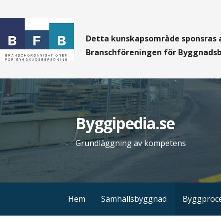
H
o
p
Detta kunskapsområde sponsras a
p
Branschföreningen för Byggnads
a
t
i
l
Byggipedia.se
l
i
Grundläggning av kompetens
n
n
e
h
Hem
Samhällsbyggnad
Byggproc
å
l