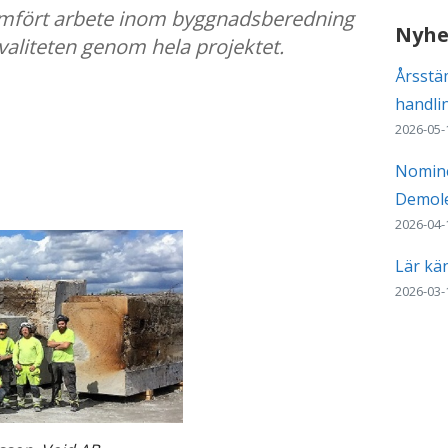
nomfört arbete inom byggnadsberedning
Nyhe
valiteten genom hela projektet.
Årsstä
handli
2026-05-
Nomine
Demole
2026-04-
Lär kä
2026-03-