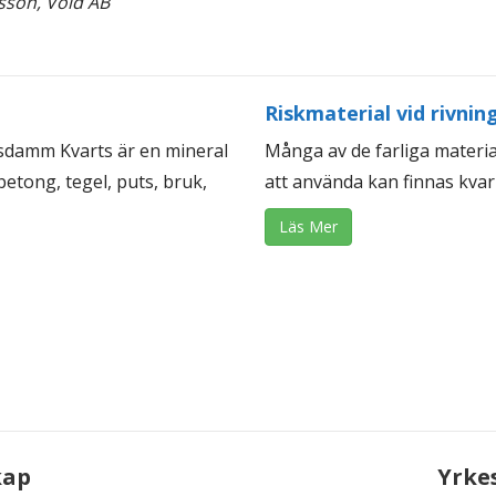
sson, Void AB
Riskmaterial vid rivnin
tsdamm Kvarts är en mineral
Många av de farliga materi
betong, tegel, puts, bruk,
att använda kan finnas kvar 
Läs Mer
kap
Yrke