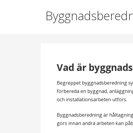
l
Byggnadsberedn
Vad är byggnad
Begreppet byggnadsberedning syf
förbereda en byggnad, anläggning
och installationsarbeten utförs.
Byggnadsberedning är håltagnings
görs innan andra arbeten kan påb