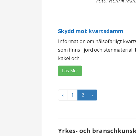
Foto: Henrik Mån
Skydd mot kvartsdamm
Information om hälsofarligt kvar
som finns i jord och stenmaterial, 
kakel och ...
Läs Mer
‹
1
2
›
Yrkes- och branschkuns