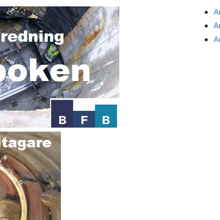
A
A
A