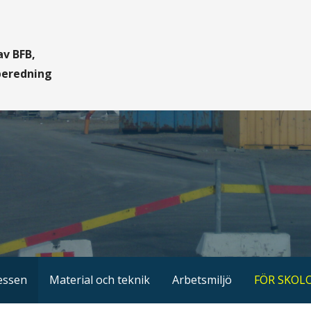
v BFB,
beredning
essen
Material och teknik
Arbetsmiljö
FÖR SKOL