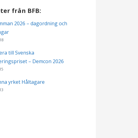
ter från BFB:
mman 2026 – dagordning och
ngar
18
ra till Svenska
ringspriset – Demcon 2026
15
nna yrket Håltagare
13