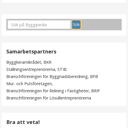
I
n
l
ä
Samarbetspartners
g
Byggkeramikrådet, BKR
g
Ställningsentreprenörerna, STIB
s
Branschföreningen för Byggnadsberedning, BFB
Mur- och Putsföretagen,
n
Branschföreningen för Relining i Fastigheter, BRIF
a
Branschföreningen för Lösullentreprenörerna
v
i
Bra att veta!