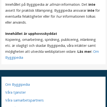
g
Innehållet på Byggipedia är
allmän
information. Det
inte
e
avsett för praktisk tillämpning. Byggipedia ansvarar
inte
för
r
eventuella felaktigheter eller för
hur
informationen tolkas
eller används.
i
n
Innehållet är upphovsskyddat
Kopiering, omarbetning, spridning, publicering, inlänkning
g
etc. är olagligt och skadar Byggipedia, våra intäkter samt
möjligheten att utveckla webbplatsen vidare.
Läs mer:
Om
Byggipedia
Om Byggipedia
Våra tjänster
Våra samarbetspartners