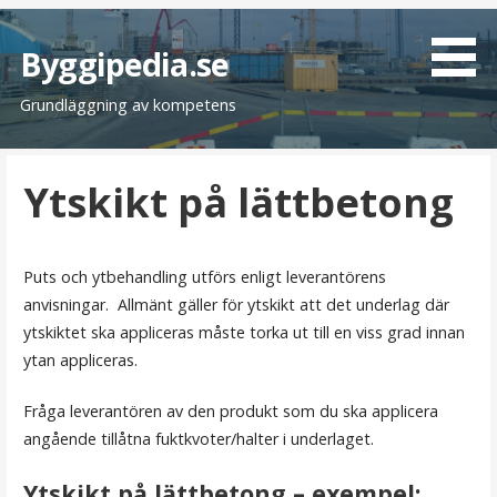
H
o
Byggipedia.se
p
Grundläggning av kompetens
p
a
t
Ytskikt på lättbetong
i
l
l
i
Puts och ytbehandling utförs enligt leverantörens
n
anvisningar. Allmänt gäller för ytskikt att det underlag där
n
ytskiktet ska appliceras måste torka ut till en viss grad innan
e
ytan appliceras.
h
å
Fråga leverantören av den produkt som du ska applicera
l
angående tillåtna fuktkvoter/halter i underlaget.
l
Ytskikt på lättbetong – exempel: