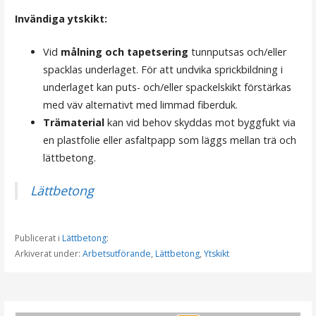
Invändiga ytskikt:
Vid
målning och tapetsering
tunnputsas och/eller
spacklas underlaget. För att undvika sprickbildning i
underlaget kan puts- och/eller spackelskikt förstärkas
med väv alternativt med limmad fiberduk.
Trämaterial
kan vid behov skyddas mot byggfukt via
en plastfolie eller asfaltpapp som läggs mellan trä och
lättbetong.
Lättbetong
Publicerat i
Lättbetong
:
Arkiverat under:
Arbetsutförande
,
Lättbetong
,
Ytskikt
I