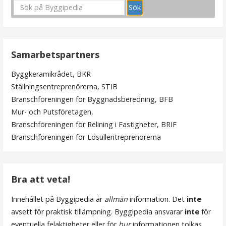
n
l
ä
Samarbetspartners
g
Byggkeramikrådet, BKR
g
Ställningsentreprenörerna, STIB
s
Branschföreningen för Byggnadsberedning, BFB
Mur- och Putsföretagen,
n
Branschföreningen för Relining i Fastigheter, BRIF
a
Branschföreningen för Lösullentreprenörerna
v
i
Bra att veta!
g
Innehållet på Byggipedia är
allmän
information. Det
inte
e
avsett för praktisk tillämpning. Byggipedia ansvarar
inte
för
eventuella felaktigheter eller för
hur
informationen tolkas