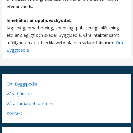
r
eller används.
i
n
Innehållet är upphovsskyddat
Kopiering, omarbetning, spridning, publicering, inlänkning
g
etc. är olagligt och skadar Byggipedia, våra intäkter samt
möjligheten att utveckla webbplatsen vidare.
Läs mer:
Om
Byggipedia
Om Byggipedia
Våra tjänster
Våra samarbetspartners
Kontakt