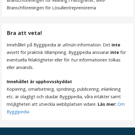
Branschföreningen för Relining i Fastigheter, BRIF
a
Branschföreningen för Lösullentreprenörerna
v
i
Bra att veta!
g
Innehållet på Byggipedia är
allmän
information. Det
inte
e
avsett för praktisk tillämpning. Byggipedia ansvarar
inte
för
r
eventuella felaktigheter eller för
hur
informationen tolkas
eller används.
i
n
Innehållet är upphovsskyddat
Kopiering, omarbetning, spridning, publicering, inlänkning
g
etc. är olagligt och skadar Byggipedia, våra intäkter samt
möjligheten att utveckla webbplatsen vidare.
Läs mer:
Om
Byggipedia