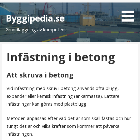
H
o
Byggipedia.se
p
Grundläggning av kompetens
p
a
t
Infästning i betong
i
l
l
Att skruva i betong
i
n
Vid infästning med skruv i betong används ofta plugg,
n
expander eller kemisk infästning (ankarmassa). Lättare
e
infästningar kan göras med plastplugg.
h
å
Metoden anpassas efter vad det är som skall fästas och hur
l
tungt det är och vilka krafter som kommer att påverka
l
infästningen.