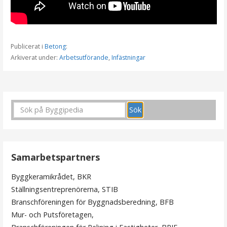
Publicerat i
Betong
:
Arkiverat under:
Arbetsutförande
,
Infästningar
I
n
l
ä
Samarbetspartners
g
Byggkeramikrådet, BKR
g
Ställningsentreprenörerna, STIB
s
Branschföreningen för Byggnadsberedning, BFB
Mur- och Putsföretagen,
n