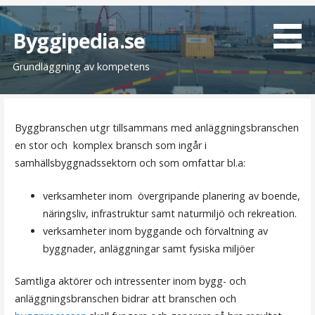
H
o
Byggipedia.se
p
Grundläggning av kompetens
p
a
t
i
Byggbranschen utgr tillsammans med anläggningsbranschen
l
en stor och komplex bransch som ingår i
l
samhällsbyggnadssektorn och som omfattar bl.a:
i
n
verksamheter inom övergripande planering av boende,
n
näringsliv, infrastruktur samt naturmiljö och rekreation.
e
verksamheter inom byggande och förvaltning av
h
byggnader, anläggningar samt fysiska miljöer
å
l
Samtliga aktörer och intressenter inom bygg- och
l
anläggningsbranschen bidrar att branschen och