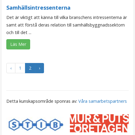
Samhällsintressenterna
Det är viktigt att känna till vilka branschens intressenterna är
samt att förstå deras relation till samhällsbyggnadssektorn
och till det ...
Läs Mer
‹
1
2
›
Detta kunskapsområde sponras av:
Våra samarbetspartners