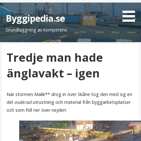
H
o
Byggipedia.se
p
Grundläggning av kompetens
p
a
t
Tredje man hade
i
l
änglavakt – igen
l
i
n
n
När stormen Malik** drog in över Skåne tog den med sig en
e
del
osäkrad
utrustning och material från byggarbetsplatser
h
och som föll ner över nejden:
å
l
l