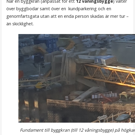
När en byggkran (anpassat för ett
12 våningsbygge
) välter
över byggbodar samt över en kundparkering och en
genomfartsgata utan att en enda person skadas är mer tur –
än skicklighet.
Fundament till byggkran (till 12 våningsbygge) på högkan