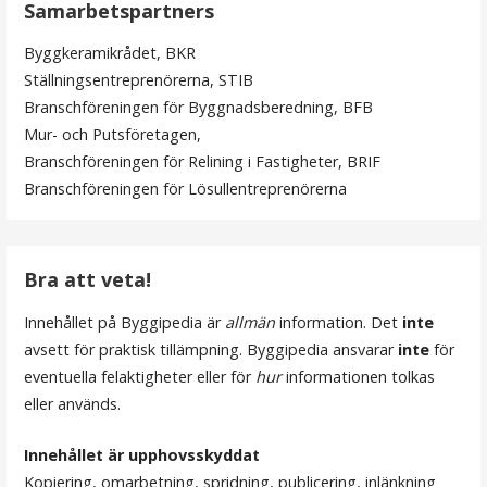
Samarbetspartners
g
Byggkeramikrådet, BKR
g
Ställningsentreprenörerna, STIB
s
Branschföreningen för Byggnadsberedning, BFB
Mur- och Putsföretagen,
n
Branschföreningen för Relining i Fastigheter, BRIF
a
Branschföreningen för Lösullentreprenörerna
v
i
Bra att veta!
g
Innehållet på Byggipedia är
allmän
information. Det
inte
e
avsett för praktisk tillämpning. Byggipedia ansvarar
inte
för
r
eventuella felaktigheter eller för
hur
informationen tolkas
eller används.
i
n
Innehållet är upphovsskyddat
Kopiering, omarbetning, spridning, publicering, inlänkning