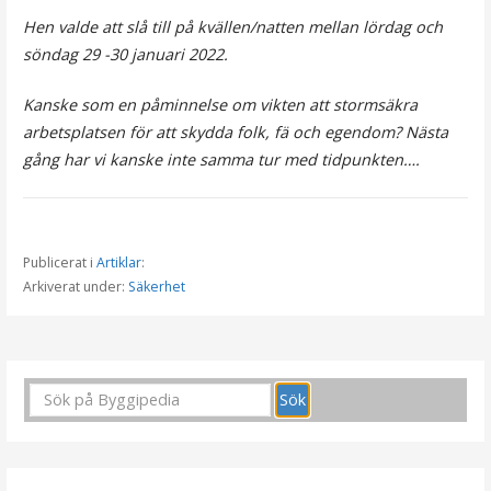
Hen valde att slå till på kvällen/natten mellan lördag och
söndag 29 -30 januari 2022.
Kanske som en påminnelse om vikten att stormsäkra
arbetsplatsen för att skydda folk, fä och egendom?
Nästa
gång har vi kanske inte samma tur med tidpunkten….
Publicerat i
Artiklar
:
Arkiverat under:
Säkerhet
I
n
l
ä