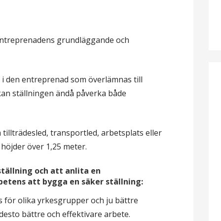
entreprenadens grundläggande och
 i den entreprenad som överlämnas till
kan ställningen ändå påverka både
llträdesled, transportled, arbetsplats eller
 höj
der över 1,25 meter.
ställning och att anlita en
etens att bygga en säker ställning:
s för olika yrkesgrupper och ju bättre
desto bättre och effektivare arbete.