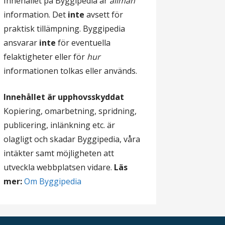
Innehållet på Byggipedia är
allmän
information. Det
inte
avsett för
praktisk tillämpning. Byggipedia
ansvarar
inte
för eventuella
felaktigheter eller för
hur
informationen tolkas eller används.
Innehållet är upphovsskyddat
Kopiering, omarbetning, spridning,
publicering, inlänkning etc. är
olagligt och skadar Byggipedia, våra
intäkter samt möjligheten att
utveckla webbplatsen vidare.
Läs
mer:
Om Byggipedia