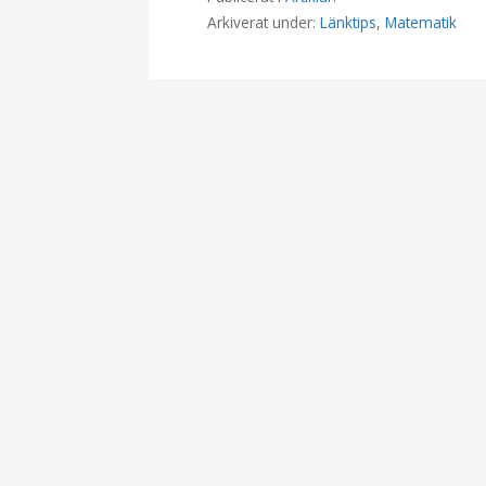
Arkiverat under:
Länktips
,
Matematik
I
n
l
ä
g
g
s
n