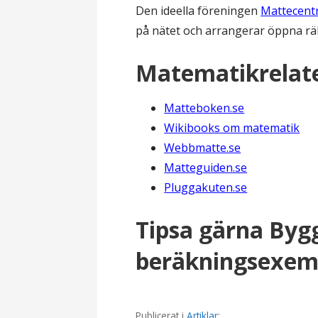
Den ideella föreningen
Mattecen
l
på nätet och arrangerar öppna räkn
Matematikrelate
Matteboken.se
Wikibooks om matematik
Webbmatte.se
Matteguiden.se
Pluggakuten.se
Tipsa gärna Byg
beräkningsexemp
Publicerat i
Artiklar
: