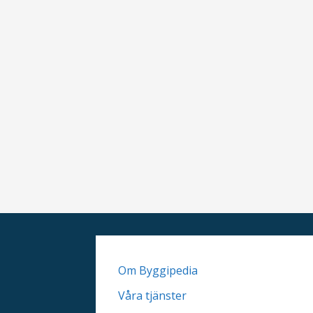
a
v
i
g
e
r
i
n
g
Om Byggipedia
Våra tjänster