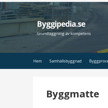
H
o
p
Byggipedia.se
p
a
Grundläggning av kompetens
t
i
l
l
Hem
Samhällsbyggnad
Byggproc
i
n
n
e
Byggmatte
h
å
l