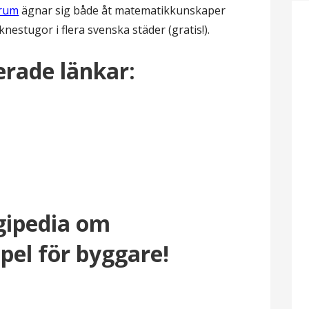
trum
ägnar sig både åt matematikkunskaper
estugor i flera svenska städer (gratis!).
rade länkar:
gipedia om
el för byggare!