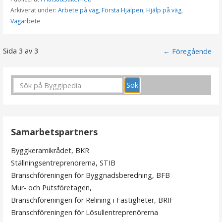
Arkiverat under:
Arbete på väg
,
Första Hjälpen
,
Hjälp på väg
,
Vägarbete
Sida 3 av 3
I
← Föregående
n
l
ä
g
Samarbetspartners
g
Byggkeramikrådet, BKR
Ställningsentreprenörerna, STIB
n
Branschföreningen för Byggnadsberedning, BFB
Mur- och Putsföretagen,
a
Branschföreningen för Relining i Fastigheter, BRIF
v
Branschföreningen för Lösullentreprenörerna