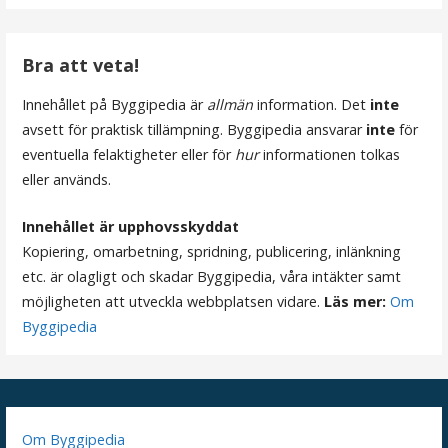
i
g
Bra att veta!
e
Innehållet på Byggipedia är
allmän
information. Det
inte
avsett för praktisk tillämpning. Byggipedia ansvarar
inte
för
r
eventuella felaktigheter eller för
hur
informationen tolkas
i
eller används.
n
Innehållet är upphovsskyddat
Kopiering, omarbetning, spridning, publicering, inlänkning
g
etc. är olagligt och skadar Byggipedia, våra intäkter samt
möjligheten att utveckla webbplatsen vidare.
Läs mer:
Om
Byggipedia
Om Byggipedia