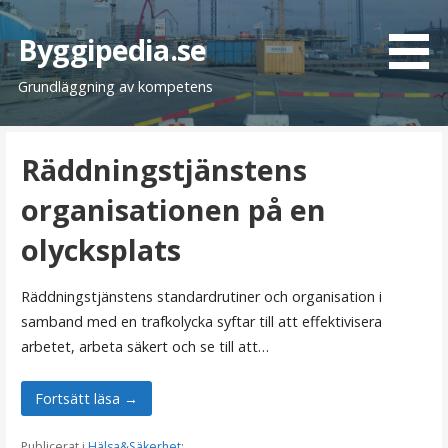
H
o
Byggipedia.se
p
Grundläggning av kompetens
p
a
t
Räddningstjänstens
i
l
organisationen på en
l
i
olycksplats
n
n
Räddningstjänstens standardrutiner och organisation i
e
samband med en trafkolycka syftar till att effektivisera
h
arbetet, arbeta säkert och se till att…
å
l
Fortsätt läsa →
l
Publicerat i
Hälsa&Säkerhet
: