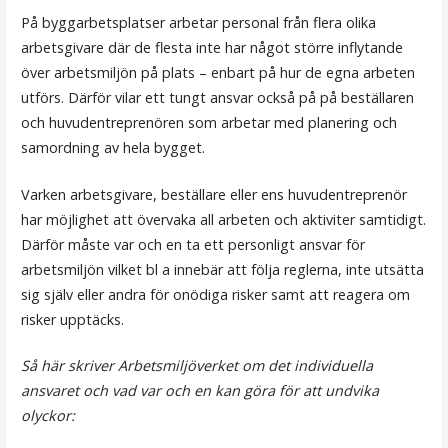
På byggarbetsplatser arbetar personal från flera olika
arbetsgivare där de flesta inte har något större inflytande
över arbetsmiljön på plats – enbart på hur de egna arbeten
utförs. Därför vilar ett tungt ansvar också på på beställaren
och huvudentreprenören som arbetar med planering och
samordning av hela bygget.
Varken arbetsgivare, beställare eller ens huvudentreprenör
har möjlighet att övervaka all arbeten och aktiviter samtidigt.
Därför måste var och en ta ett personligt ansvar för
arbetsmiljön vilket bl a innebär att följa reglerna, inte utsätta
sig själv eller andra för onödiga risker samt att reagera om
risker upptäcks.
Så här skriver Arbetsmiljöverket om det individuella
ansvaret och vad var och en kan göra för att undvika
olyckor: