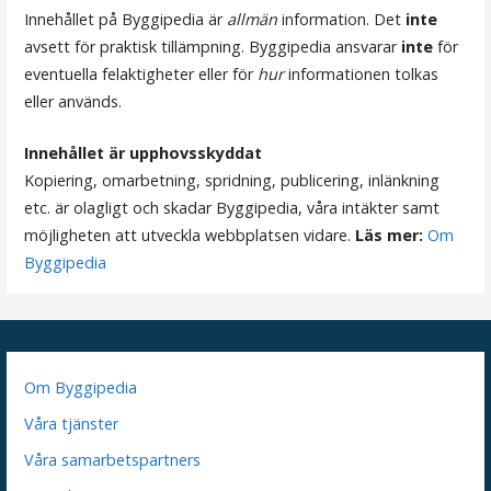
Innehållet på Byggipedia är
allmän
information. Det
inte
e
avsett för praktisk tillämpning. Byggipedia ansvarar
inte
för
r
eventuella felaktigheter eller för
hur
informationen tolkas
eller används.
i
n
Innehållet är upphovsskyddat
Kopiering, omarbetning, spridning, publicering, inlänkning
g
etc. är olagligt och skadar Byggipedia, våra intäkter samt
möjligheten att utveckla webbplatsen vidare.
Läs mer:
Om
Byggipedia
Om Byggipedia
Våra tjänster
Våra samarbetspartners