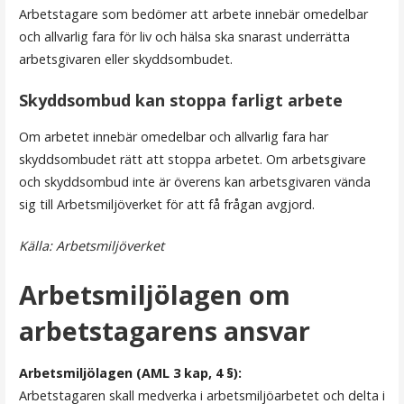
Arbetstagare som bedömer att arbete innebär omedelbar
och allvarlig fara för liv och hälsa ska snarast underrätta
arbetsgivaren eller skyddsombudet.
Skyddsombud kan stoppa farligt arbete
Om arbetet innebär omedelbar och allvarlig fara har
skyddsombudet rätt att stoppa arbetet. Om arbetsgivare
och skyddsombud inte är överens kan arbetsgivaren vända
sig till Arbetsmiljöverket för att få frågan avgjord.
Källa: Arbetsmiljöverket
Arbetsmiljölagen om
arbetstagarens ansvar
Arbetsmiljölagen (AML 3 kap, 4 §):
Arbetstagaren skall medverka i arbetsmiljöarbetet och delta i