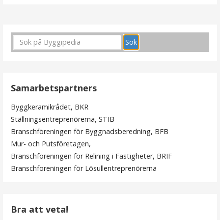
I
n
l
ä
Samarbetspartners
g
Byggkeramikrådet, BKR
g
Ställningsentreprenörerna, STIB
s
Branschföreningen för Byggnadsberedning, BFB
Mur- och Putsföretagen,
n
Branschföreningen för Relining i Fastigheter, BRIF
a
Branschföreningen för Lösullentreprenörerna
v
i
Bra att veta!
g